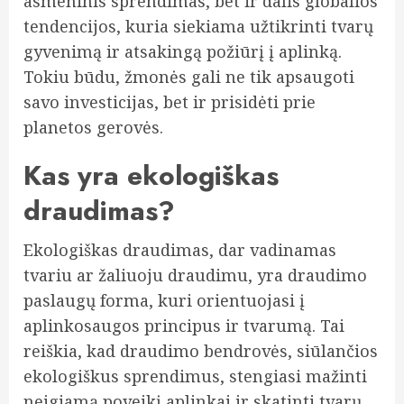
asmeninis sprendimas, bet ir dalis globalios
tendencijos, kuria siekiama užtikrinti tvarų
gyvenimą ir atsakingą požiūrį į aplinką.
Tokiu būdu, žmonės gali ne tik apsaugoti
savo investicijas, bet ir prisidėti prie
planetos gerovės.
Kas yra ekologiškas
draudimas?
Ekologiškas draudimas, dar vadinamas
tvariu ar žaliuoju draudimu, yra draudimo
paslaugų forma, kuri orientuojasi į
aplinkosaugos principus ir tvarumą. Tai
reiškia, kad draudimo bendrovės, siūlančios
ekologiškus sprendimus, stengiasi mažinti
neigiamą poveikį aplinkai ir skatinti tvarų