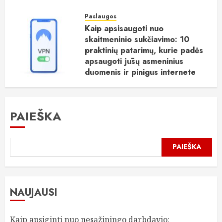
Paslaugos
Kaip apsisaugoti nuo
skaitmeninio sukčiavimo: 10
praktinių patarimų, kurie padės
apsaugoti jūsų asmeninius
duomenis ir pinigus internete
2026-06-15
0
PAIEŠKA
PAIEŠKA
NAUJAUSI
Kaip apsiginti nuo nesąžiningo darbdavio: