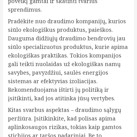
poveikį gamtai ir skatinti tvarius
sprendimus.
Pradėkite nuo draudimo kompanijų, kurios
siūlo ekologiškus produktus, paieškos.
Dauguma didžiųjų draudimo bendrovių jau
siūlo specializuotus produktus, kurie apima
ekologiškas praktikas. Tokios kompanijos
gali teikti nuolaidas už ekologiškas namų
savybes, pavyzdžiui, saulės energijos
sistemas ar efektyvias izoliacijas.
Rekomenduojama ištirti jų politiką ir
įsitikinti, kad jos atitinka jūsų vertybes.
Kitas svarbus aspektas – draudimo sąlygų
peržiūra. Įsitikinkite, kad polisas apima
aplinkosaugos rizikas, tokias kaip gamtos
stichijos ar taršos padariniai. Be to,