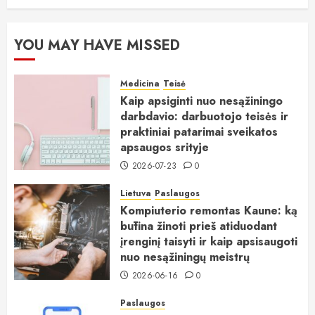
YOU MAY HAVE MISSED
Medicina
Teisė
Kaip apsiginti nuo nesąžiningo
darbdavio: darbuotojo teisės ir
praktiniai patarimai sveikatos
apsaugos srityje
2026-07-23
0
Lietuva
Paslaugos
Kompiuterio remontas Kaune: ką
būtina žinoti prieš atiduodant
įrenginį taisyti ir kaip apsisaugoti
nuo nesąžiningų meistrų
2026-06-16
0
Paslaugos