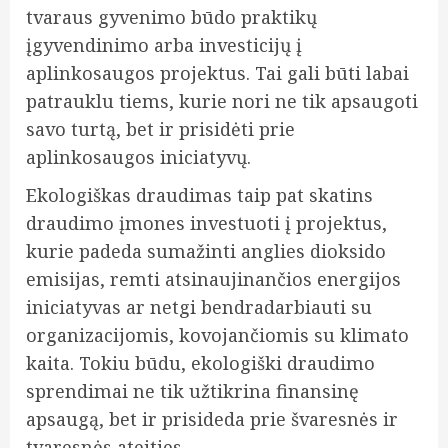
tvaraus gyvenimo būdo praktikų
įgyvendinimo arba investicijų į
aplinkosaugos projektus. Tai gali būti labai
patrauklu tiems, kurie nori ne tik apsaugoti
savo turtą, bet ir prisidėti prie
aplinkosaugos iniciatyvų.
Ekologiškas draudimas taip pat skatins
draudimo įmones investuoti į projektus,
kurie padeda sumažinti anglies dioksido
emisijas, remti atsinaujinančios energijos
iniciatyvas ar netgi bendradarbiauti su
organizacijomis, kovojančiomis su klimato
kaita. Tokiu būdu, ekologiški draudimo
sprendimai ne tik užtikrina finansinę
apsaugą, bet ir prisideda prie švaresnės ir
tvaresnės ateities.