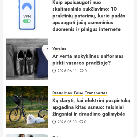
Kaip apsisaugoti nuo
skaitmeninio sukčiavimo: 10
praktinių patarimų, kurie padės
apsaugoti jūsų asmeninius
duomenis ir pinigus internete
2026-06-15
0
Verslas
Ar verta mokyklines uniformas
pirkti vasaros pradžioje?
2026-06-11
0
Draudimas
Teisė
Transportas
Ką daryti, kai elektrinį paspirtuką
apgadina kitas asmuo: teisiniai
žingsniai ir draudimo galimybės
2026-05-30
0