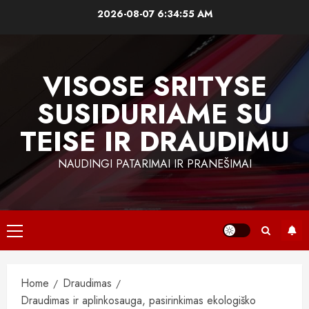
Skip
2026-08-07
6:34:56 AM
to
content
VISOSE SRITYSE
SUSIDURIAME SU
TEISE IR DRAUDIMU
NAUDINGI PATARIMAI IR PRANEŠIMAI
Primary
Menu
Home
Draudimas
Draudimas ir aplinkosauga, pasirinkimas ekologiško