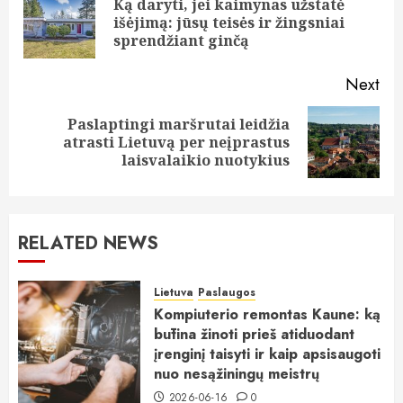
navigation
Ką daryti, jei kaimynas užstatė
Pre
išėjimą: jūsų teisės ir žingsniai
pos
sprendžiant ginčą
Next
Paslaptingi maršrutai leidžia
Next
atrasti Lietuvą per neįprastus
post:
laisvalaikio nuotykius
RELATED NEWS
Lietuva
Paslaugos
Kompiuterio remontas Kaune: ką
būtina žinoti prieš atiduodant
įrenginį taisyti ir kaip apsisaugoti
nuo nesąžiningų meistrų
2026-06-16
0