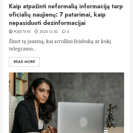
Kaip atpažinti neformalią informaciją tarp
oficialių naujienų: 7 patarimai, kaip
nepasiduoti dezinformacijai
POJISTENI
2025-12-20
0
Žinot tą jausmą, kai scrollini feisbuką ar kokį
telegramo...
READ MORE