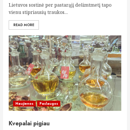
Lietuvos sostinė per pastarąjį dešimtmetį tapo
vienu stipriausių traukos...
READ MORE
Naujienos
Paslaugos
Kvepalai pigiau