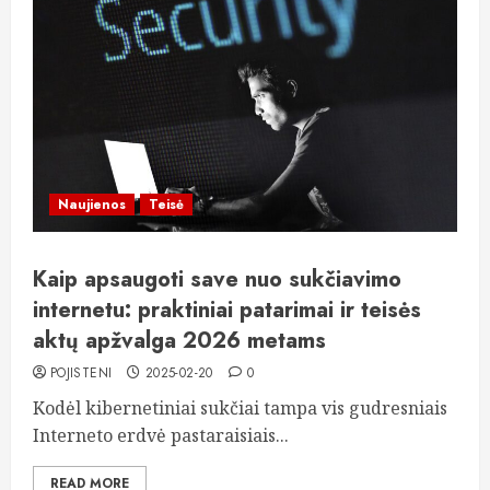
Naujienos
Teisė
Kaip apsaugoti save nuo sukčiavimo
internetu: praktiniai patarimai ir teisės
aktų apžvalga 2026 metams
POJISTENI
2025-02-20
0
Kodėl kibernetiniai sukčiai tampa vis gudresniais
Interneto erdvė pastaraisiais...
READ MORE