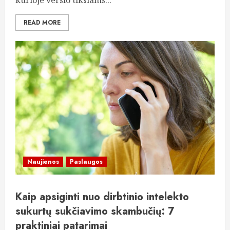
kurioje verslo tikslams...
READ MORE
Naujienos
Paslaugos
Kaip apsiginti nuo dirbtinio intelekto
sukurtų sukčiavimo skambučių: 7
praktiniai patarimai