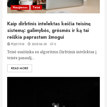
Naujienos
Teisė
Kaip dirbtinis intelektas keičia teisinę
sistemą: galimybės, grėsmės ir ką tai
reiškia paprastam žmogui
POJISTENI
2025-06-28
0
Teisė susitinka su algoritmu Dirbtinis intelektas į
teisės pasaulį...
READ MORE