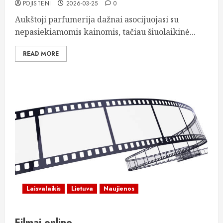
POJISTENI
2026-03-25
0
Aukštoji parfumerija dažnai asocijuojasi su
nepasiekiamomis kainomis, tačiau šiuolaikinė...
READ MORE
Laisvalaikis
Lietuva
Naujienos
Filmai online