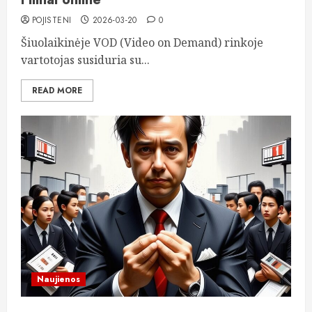
POJISTENI
2026-03-20
0
Šiuolaikinėje VOD (Video on Demand) rinkoje
vartotojas susiduria su...
READ MORE
Naujienos