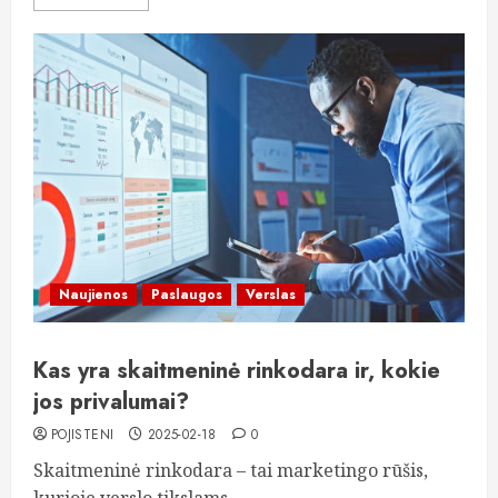
Naujienos
Paslaugos
Verslas
Kas yra skaitmeninė rinkodara ir, kokie
jos privalumai?
POJISTENI
2025-02-18
0
Skaitmeninė rinkodara – tai marketingo rūšis,