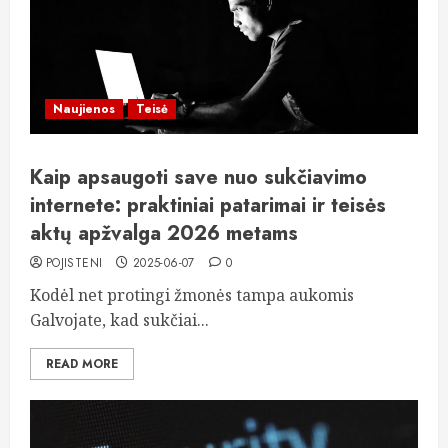
Naujienos
Teisė
Kaip apsaugoti save nuo sukčiavimo
internete: praktiniai patarimai ir teisės
aktų apžvalga 2026 metams
POJISTENI
2025-06-07
0
Kodėl net protingi žmonės tampa aukomis
Galvojate, kad sukčiai...
READ MORE