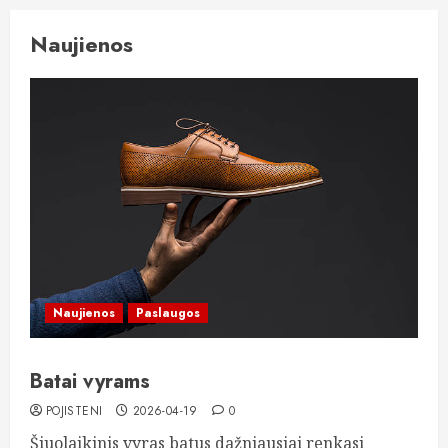
Naujienos
Naujienos
Paslaugos
Batai vyrams
POJISTENI
2026-04-19
0
Šiuolaikinis vyras batus dažniausiai renkasi