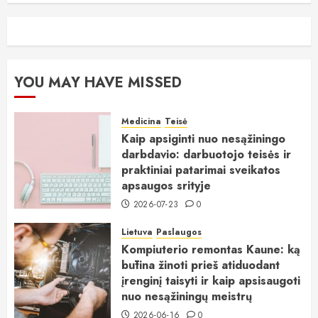
YOU MAY HAVE MISSED
Medicina
Teisė
Kaip apsiginti nuo nesąžiningo
darbdavio: darbuotojo teisės ir
praktiniai patarimai sveikatos
apsaugos srityje
2026-07-23
0
Lietuva
Paslaugos
Kompiuterio remontas Kaune: ką
būtina žinoti prieš atiduodant
įrenginį taisyti ir kaip apsisaugoti
nuo nesąžiningų meistrų
2026-06-16
0