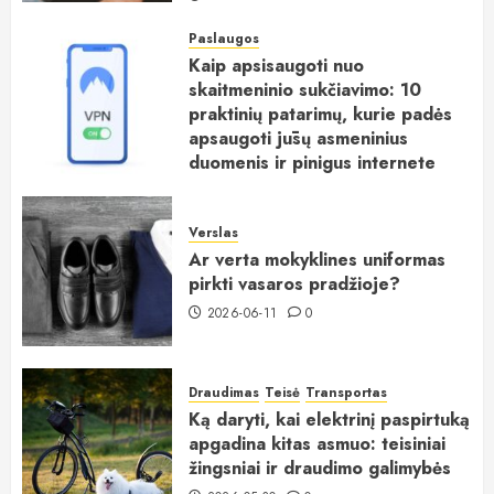
Paslaugos
Kaip apsisaugoti nuo
skaitmeninio sukčiavimo: 10
praktinių patarimų, kurie padės
apsaugoti jūsų asmeninius
duomenis ir pinigus internete
2026-06-15
0
Verslas
Ar verta mokyklines uniformas
pirkti vasaros pradžioje?
2026-06-11
0
Draudimas
Teisė
Transportas
Ką daryti, kai elektrinį paspirtuką
apgadina kitas asmuo: teisiniai
žingsniai ir draudimo galimybės