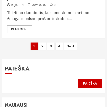
POJISTENI
2025-02-02
0
Telefono skambutis, kuriame skamba artimo
žmogaus balsas, prašantis skubios...
READ MORE
Įrašų
1
2
3
4
Next
puslapiavimas
PAIEŠKA
PAIEŠKA
NAUJAUSI