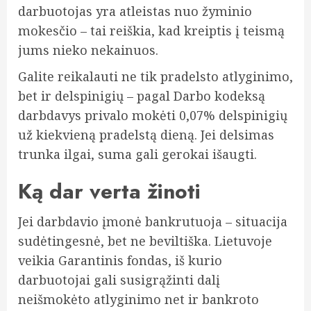
darbuotojas yra atleistas nuo žyminio
mokesčio – tai reiškia, kad kreiptis į teismą
jums nieko nekainuos.
Galite reikalauti ne tik pradelsto atlyginimo,
bet ir delspinigių – pagal Darbo kodeksą
darbdavys privalo mokėti 0,07% delspinigių
už kiekvieną pradelstą dieną. Jei delsimas
trunka ilgai, suma gali gerokai išaugti.
Ką dar verta žinoti
Jei darbdavio įmonė bankrutuoja – situacija
sudėtingesnė, bet ne beviltiška. Lietuvoje
veikia Garantinis fondas, iš kurio
darbuotojai gali susigrąžinti dalį
neišmokėto atlyginimo net ir bankroto