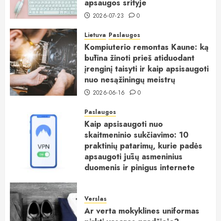
apsaugos srityje
2026-07-23
0
Lietuva
Paslaugos
Kompiuterio remontas Kaune: ką
būtina žinoti prieš atiduodant
įrenginį taisyti ir kaip apsisaugoti
nuo nesąžiningų meistrų
2026-06-16
0
Paslaugos
Kaip apsisaugoti nuo
skaitmeninio sukčiavimo: 10
praktinių patarimų, kurie padės
apsaugoti jūsų asmeninius
duomenis ir pinigus internete
2026-06-15
0
Verslas
Ar verta mokyklines uniformas