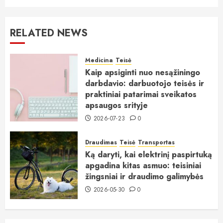
RELATED NEWS
Medicina
Teisė
Kaip apsiginti nuo nesąžiningo
darbdavio: darbuotojo teisės ir
praktiniai patarimai sveikatos
apsaugos srityje
2026-07-23
0
Draudimas
Teisė
Transportas
Ką daryti, kai elektrinį paspirtuką
apgadina kitas asmuo: teisiniai
žingsniai ir draudimo galimybės
2026-05-30
0