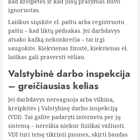
kad kreipėtės ir kad jūsų prašymas buvo
ignoruotas.
Laiškus siųskite el. paštu arba registruotu
paštu – kad liktų pėdsakas. Jei darbdavys
atsako kažką nekonkrečia – tai irgi
saugokite. Kiekvienas žinutė, kiekvienas el.
laiškas gali praversti vėliau.
Valstybinė darbo inspekcija
– greičiausias kelias
Jei darbdavys nereaguoja arba vilkina,
kreipkitės į Valstybinę darbo inspekciją
(VDI). Tai galite padaryti internetu per jų
sistemą – nereikia niekur fiziškai važiuoti.
VDI turi teisę tikrinti įmones, skirti baudas