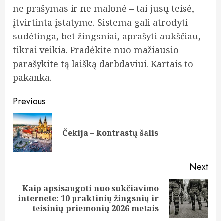
ne prašymas ir ne malonė – tai jūsų teisė,
įtvirtinta įstatyme. Sistema gali atrodyti
sudėtinga, bet žingsniai, aprašyti aukščiau,
tikrai veikia. Pradėkite nuo mažiausio –
parašykite tą laišką darbdaviui. Kartais to
pakanka.
Post
Previous
navigation
Pre
Čekija – kontrastų šalis
pos
Next
Kaip apsisaugoti nuo sukčiavimo
Next
internete: 10 praktinių žingsnių ir
post:
teisinių priemonių 2026 metais