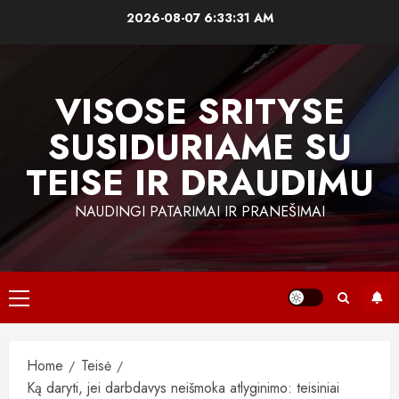
Skip
2026-08-07
6:33:32 AM
to
content
VISOSE SRITYSE
SUSIDURIAME SU
TEISE IR DRAUDIMU
NAUDINGI PATARIMAI IR PRANEŠIMAI
Primary
Menu
Home
Teisė
Ką daryti, jei darbdavys neišmoka atlyginimo: teisiniai