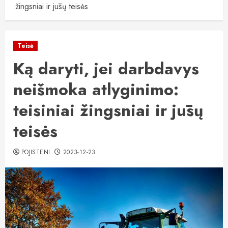
žingsniai ir jūsų teisės
Teisė
Ką daryti, jei darbdavys
neišmoka atlyginimo:
teisiniai žingsniai ir jūsų
teisės
POJISTENI
2023-12-23