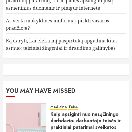
praktinių patarimų, kurie padės apsaugoti jūsų
asmeninius duomenis ir pinigus internete
Ar verta mokyklines uniformas pirkti vasaros
pradžioje?
Ką daryti, kai elektrinį paspirtuką apgadina kitas
asmuo: teisiniai žingsniai ir draudimo galimybės
YOU MAY HAVE MISSED
Medicina
Teisė
Kaip apsiginti nuo nesąžiningo
darbdavio: darbuotojo teisės ir
praktiniai patarimai sveikatos