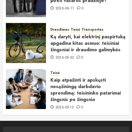
pirkti vasaros pradžioje?
2026-06-11
0
Draudimas
Teisė
Transportas
Ką daryti, kai elektrinį paspirtuką
apgadina kitas asmuo: teisiniai
žingsniai ir draudimo galimybės
2026-05-30
0
Teisė
Kaip atpažinti ir apskųsti
nesąžiningą darbdavio
sprendimą: teisininko patarimai
žingsnis po žingsnio
2026-05-13
0