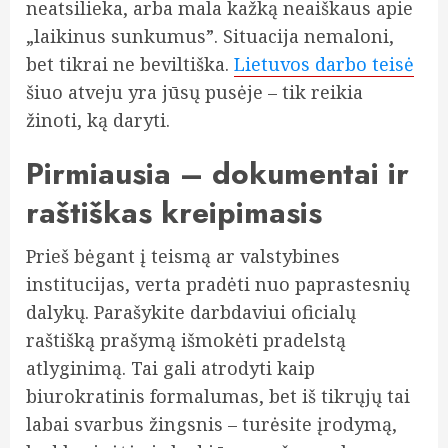
neatsilieka, arba mala kažką neaiškaus apie
„laikinus sunkumus”. Situacija nemaloni,
bet tikrai ne beviltiška.
Lietuvos darbo teisė
šiuo atveju yra jūsų pusėje – tik reikia
žinoti, ką daryti.
Pirmiausia – dokumentai ir
raštiškas kreipimasis
Prieš bėgant į teismą ar valstybines
institucijas, verta pradėti nuo paprastesnių
dalykų. Parašykite darbdaviui oficialų
raštišką prašymą išmokėti pradelstą
atlyginimą. Tai gali atrodyti kaip
biurokratinis formalumas, bet iš tikrųjų tai
labai svarbus žingsnis – turėsite įrodymą,