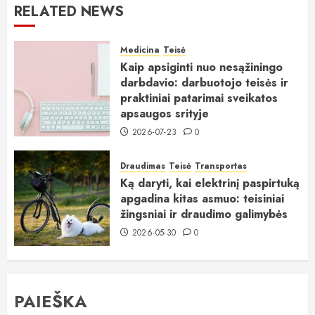
RELATED NEWS
Medicina
Teisė
Kaip apsiginti nuo nesąžiningo
darbdavio: darbuotojo teisės ir
praktiniai patarimai sveikatos
apsaugos srityje
2026-07-23
0
Draudimas
Teisė
Transportas
Ką daryti, kai elektrinį paspirtuką
apgadina kitas asmuo: teisiniai
žingsniai ir draudimo galimybės
2026-05-30
0
PAIEŠKA