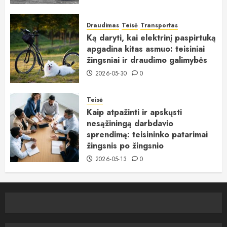
Draudimas
Teisė
Transportas
Ką daryti, kai elektrinį paspirtuką
apgadina kitas asmuo: teisiniai
žingsniai ir draudimo galimybės
2026-05-30
0
Teisė
Kaip atpažinti ir apskųsti
nesąžiningą darbdavio
sprendimą: teisininko patarimai
žingsnis po žingsnio
2026-05-13
0