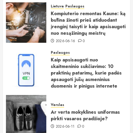
Lietuva
Paslaugos
Kompiuterio remontas Kaune: ką
būtina žinoti prieš atiduodant
įrenginį taisyti ir kaip apsisaugoti
nuo nesąžiningų meistrų
2026-06-16
0
Paslaugos
Kaip apsisaugoti nuo
skaitmeninio sukčiavimo: 10
praktinių patarimų, kurie padės
apsaugoti jūsų asmeninius
duomenis ir pinigus internete
2026-06-15
0
Verslas
Ar verta mokyklines uniformas
pirkti vasaros pradžioje?
2026-06-11
0