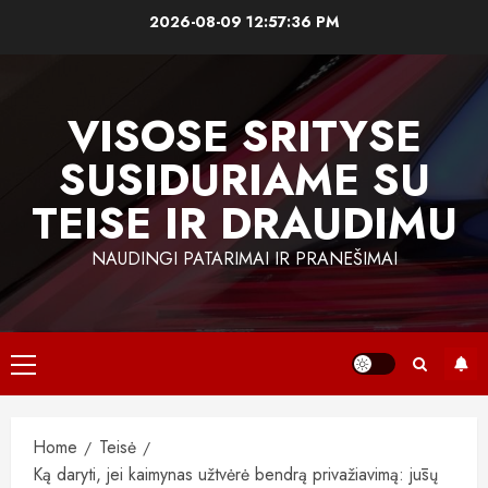
Skip
2026-08-09
12:57:37 PM
to
content
VISOSE SRITYSE
SUSIDURIAME SU
TEISE IR DRAUDIMU
NAUDINGI PATARIMAI IR PRANEŠIMAI
Primary
Menu
Home
Teisė
Ką daryti, jei kaimynas užtvėrė bendrą privažiavimą: jūsų