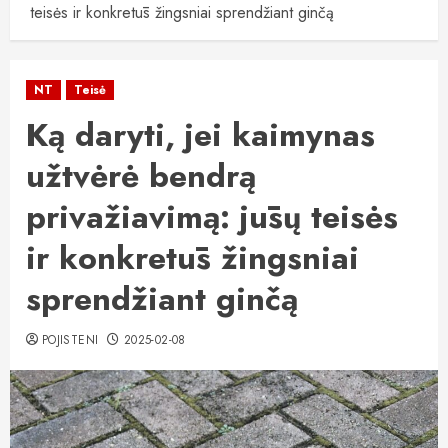
teisės ir konkretūs žingsniai sprendžiant ginčą
NT
Teisė
Ką daryti, jei kaimynas
užtvėrė bendrą
privažiavimą: jūsų teisės
ir konkretūs žingsniai
sprendžiant ginčą
POJISTENI
2025-02-08