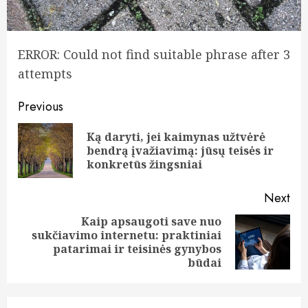
ERROR: Could not find suitable phrase after 3
attempts
Post
Previous
navigation
Ką daryti, jei kaimynas užtvėrė
Pre
bendrą įvažiavimą: jūsų teisės ir
pos
konkretūs žingsniai
Next
Kaip apsaugoti save nuo
sukčiavimo internetu: praktiniai
Next
patarimai ir teisinės gynybos
post:
būdai