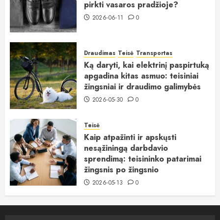
pirkti vasaros pradžioje?
2026-06-11
0
Draudimas
Teisė
Transportas
Ką daryti, kai elektrinį paspirtuką
apgadina kitas asmuo: teisiniai
žingsniai ir draudimo galimybės
2026-05-30
0
Teisė
Kaip atpažinti ir apskųsti
nesąžiningą darbdavio
sprendimą: teisininko patarimai
žingsnis po žingsnio
2026-05-13
0