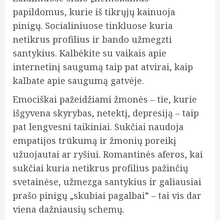
papildomus, kurie iš tikrųjų kainuoja
pinigų. Socialiniuose tinkluose kuria
netikrus profilius ir bando užmegzti
santykius. Kalbėkite su vaikais apie
internetinį saugumą taip pat atvirai, kaip
kalbate apie saugumą gatvėje.
Emociškai pažeidžiami žmonės – tie, kurie
išgyvena skyrybas, netektį, depresiją – taip
pat lengvesni taikiniai. Sukčiai naudoja
empatijos trūkumą ir žmonių poreikį
užuojautai ar ryšiui. Romantinės aferos, kai
sukčiai kuria netikrus profilius pažinčių
svetainėse, užmezga santykius ir galiausiai
prašo pinigų „skubiai pagalbai” – tai vis dar
viena dažniausių schemų.