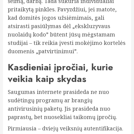
šeimą, darbą. Tada sukuria individualiai
pritaikytą pinkles. Pavyzdžiui, jei matote,
kad domitės jogos užsiėmimais, gali
atsirasti pasiūlymas dėl „ekskluzyvaus
nuolaidų kodo” būtent jūsų mėgstamam
studijai – tik reikia įvesti mokėjimo kortelės
duomenis „patvirtinimui”.
Kasdieniai įpročiai, kurie
veikia kaip skydas
Saugumas internete prasideda ne nuo
sudėtingų programų ar brangių
antivirusinių paketų. Jis prasideda nuo
paprastų, bet nuosekliai taikomų įpročių.
Pirmiausia – dviejų veiksnių autentifikacija.