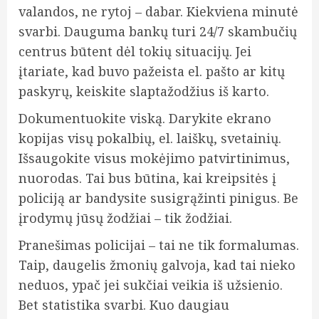
valandos, ne rytoj – dabar. Kiekviena minutė
svarbi. Dauguma bankų turi 24/7 skambučių
centrus būtent dėl tokių situacijų. Jei
įtariate, kad buvo pažeista el. pašto ar kitų
paskyrų, keiskite slaptažodžius iš karto.
Dokumentuokite viską. Darykite ekrano
kopijas visų pokalbių, el. laiškų, svetainių.
Išsaugokite visus mokėjimo patvirtinimus,
nuorodas. Tai bus būtina, kai kreipsitės į
policiją ar bandysite susigrąžinti pinigus. Be
įrodymų jūsų žodžiai – tik žodžiai.
Pranešimas policijai – tai ne tik formalumas.
Taip, daugelis žmonių galvoja, kad tai nieko
neduos, ypač jei sukčiai veikia iš užsienio.
Bet statistika svarbi. Kuo daugiau