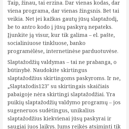
Taip, žinau, tai erzina. Dar vienas kodas, dar
viena programa, dar vienas žingsnis. Bet tai
veikia. Net jei kažkas gautų jūsų slaptažodį,
be to antro kodo į jūsų paskyrą nepateks.
Įjunkite ją visur, kur tik galima – el. pašte,
socialiniuose tinkluose, banko
programėlėse, internetinėse parduotuvėse.
Slaptažodžių valdymas – tai ne prabanga, o
būtinybė. Naudokite skirtingus
slaptažodžius skirtingoms paskyroms. Ir ne,
„Slaptažodis123″ su skirtingais skaičiais
pabaigoje nėra skirtingi slaptažodžiai. Yra
puikių slaptažodžių valdymo programų – jos
sugeneruos sudėtingus, unikalius
slaptažodžius kiekvienai jūsų paskyrai ir
saugiai juos laikys. Jums reikės atsiminti tik