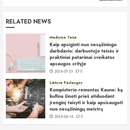
RELATED NEWS
Medicina
Teisė
Kaip apsiginti nuo nesąžiningo
darbdavio: darbuotojo teisės ir
praktiniai patarimai sveikatos
apsaugos srityje
2026-07-23
0
Lietuva
Paslaugos
Kompiuterio remontas Kaune: ką
būtina žinoti prieš atiduodant
įrenginį taisyti ir kaip apsisaugoti
nuo nesąžiningų meistrų
2026-06-16
0