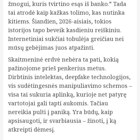
žmogui, kuris tvirtino esąs iš banko.” Tada
tai atrodė kaip kažkas tolimo, kas nutinka
kitiems. Šiandien, 2026-aisiais, tokios
istorijos tapo beveik kasdieniu reiškiniu.
Internetiniai sukčiai tobulėja greičiau nei
mūsų gebėjimas juos atpažinti.
Skaitmeninė erdvė nebėra ta pati, kokią
pažinojome prieš penkerius metus.
Dirbtinis intelektas, deepfake technologijos,
vis sudėtingesnės manipuliavimo schemos –
visa tai sukuria aplinką, kurioje net patyrę
vartotojai gali tapti aukomis. Tačiau
nereikia pulti į paniką. Yra būdų, kaip
apsisaugoti, ir svarbiausia – žinoti, į ką
atkreipti dėmesį.