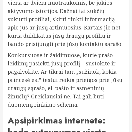
viena ar dviem nuotraukomis, be jokios
aktyvumo istorijos. Dažnai tai sukčių
sukurti profiliai, skirti rinkti informaciją
apie jus ar jūsų artimuosius. Kartais jie net
kuria dublikatus jūsų draugų profilių ir
bando prisijungti prie jūsų kontaktų sąrašo.
Konkursuose ir žaidimuose, kurie prašo
leidimų pasiekti jūsų profilį – sustokite ir
pagalvokite. Ar tikrai tam „sužinok, kokia
princesė esi” testui reikia prieigos prie jūsų
draugų sąrašo, el. pašto ir asmeninių
žinučių? Greičiausiai ne. Tai gali būti
duomenų rinkimo schema.
Apsipirkimas internete:
kada sutaupymas virsta