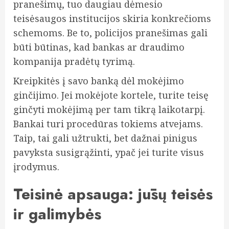
pranešimų, tuo daugiau dėmesio
teisėsaugos institucijos skiria konkrečioms
schemoms. Be to, policijos pranešimas gali
būti būtinas, kad bankas ar draudimo
kompanija pradėtų tyrimą.
Kreipkitės į savo banką dėl mokėjimo
ginčijimo. Jei mokėjote kortele, turite teisę
ginčyti mokėjimą per tam tikrą laikotarpį.
Bankai turi procedūras tokiems atvejams.
Taip, tai gali užtrukti, bet dažnai pinigus
pavyksta susigrąžinti, ypač jei turite visus
įrodymus.
Teisinė apsauga: jūsų teisės
ir galimybės