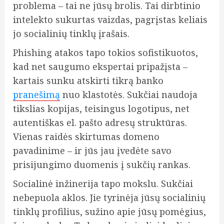
problema – tai ne jūsų brolis. Tai dirbtinio
intelekto sukurtas vaizdas, pagrįstas keliais
jo socialinių tinklų įrašais.
Phishing atakos tapo tokios sofistikuotos,
kad net saugumo ekspertai pripažįsta –
kartais sunku atskirti tikrą banko
pranešimą
nuo klastotės. Sukčiai naudoja
tikslias kopijas, teisingus logotipus, net
autentiškas el. pašto adresų struktūras.
Vienas raidės skirtumas domeno
pavadinime – ir jūs jau įvedėte savo
prisijungimo duomenis į sukčių rankas.
Socialinė inžinerija tapo mokslu. Sukčiai
nebepuola aklos. Jie tyrinėja jūsų socialinių
tinklų profilius, sužino apie jūsų pomėgius,