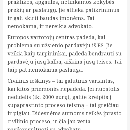
praktikos, apgaulės, netinkamos kokybės
prekių ar paslaugų. Jie atlieka patikrinimus
ir gali skirti baudas įmonėms. Tai
nemokama, ir nereikia advokato.
Europos vartotojų centras padeda, kai
problema su užsienio pardavėju iš ES. Jie
veikia kaip tarpininkai, padeda bendrauti su
pardavėju jūsų kalba, aiškina jūsų teises. Tai
taip pat nemokama paslauga.
Civilinis ieškinys – tai galutinis variantas,
kai kitos priemonės nepadeda. Jei nuostolis
nedidelis (iki 2000 eurų), galite kreiptis į
supaprastinto proceso teismą – tai greičiau
ir pigiau. Didesnėms sumoms reikės įprasto
civilinio proceso, ir čia jau verta
pasikonsultuoti su advokatu.