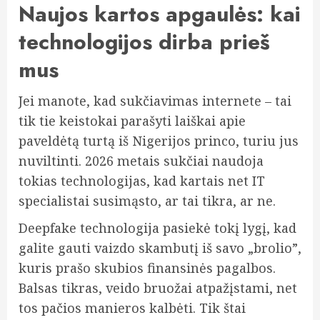
Naujos kartos apgaulės: kai
technologijos dirba prieš
mus
Jei manote, kad sukčiavimas internete – tai
tik tie keistokai parašyti laiškai apie
paveldėtą turtą iš Nigerijos princo, turiu jus
nuviltinti. 2026 metais sukčiai naudoja
tokias technologijas, kad kartais net IT
specialistai susimąsto, ar tai tikra, ar ne.
Deepfake technologija pasiekė tokį lygį, kad
galite gauti vaizdo skambutį iš savo „brolio”,
kuris prašo skubios finansinės pagalbos.
Balsas tikras, veido bruožai atpažįstami, net
tos pačios manieros kalbėti. Tik štai