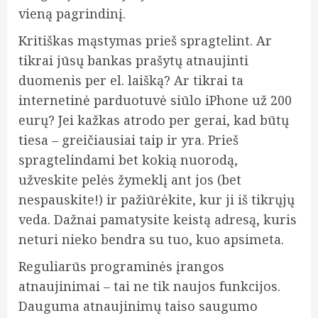
vieną pagrindinį.
Kritiškas mąstymas prieš spragtelint. Ar
tikrai jūsų bankas prašytų atnaujinti
duomenis per el. laišką? Ar tikrai ta
internetinė parduotuvė siūlo iPhone už 200
eurų? Jei kažkas atrodo per gerai, kad būtų
tiesa – greičiausiai taip ir yra. Prieš
spragtelindami bet kokią nuorodą,
užveskite pelės žymeklį ant jos (bet
nespauskite!) ir pažiūrėkite, kur ji iš tikrųjų
veda. Dažnai pamatysite keistą adresą, kuris
neturi nieko bendra su tuo, kuo apsimeta.
Reguliarūs programinės įrangos
atnaujinimai – tai ne tik naujos funkcijos.
Dauguma atnaujinimų taiso saugumo