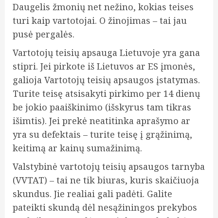
Daugelis žmonių net nežino, kokias teises
turi kaip vartotojai. O žinojimas – tai jau
pusė pergalės.
Vartotojų teisių apsauga Lietuvoje yra gana
stipri. Jei pirkote iš Lietuvos ar ES įmonės,
galioja Vartotojų teisių apsaugos įstatymas.
Turite teisę atsisakyti pirkimo per 14 dienų
be jokio paaiškinimo (išskyrus tam tikras
išimtis). Jei prekė neatitinka aprašymo ar
yra su defektais – turite teisę į grąžinimą,
keitimą ar kainų sumažinimą.
Valstybinė vartotojų teisių apsaugos tarnyba
(VVTAT) – tai ne tik biuras, kuris skaičiuoja
skundus. Jie realiai gali padėti. Galite
pateikti skundą dėl nesąžiningos prekybos