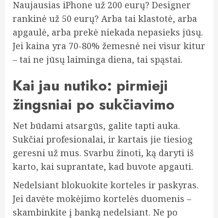
Naujausias iPhone už 200 eurų? Designer
rankinė už 50 eurų? Arba tai klastotė, arba
apgaulė, arba prekė niekada nepasieks jūsų.
Jei kaina yra 70-80% žemesnė nei visur kitur
– tai ne jūsų laiminga diena, tai spąstai.
Kai jau nutiko: pirmieji
žingsniai po sukčiavimo
Net būdami atsargūs, galite tapti auka.
Sukčiai profesionalai, ir kartais jie tiesiog
geresni už mus. Svarbu žinoti, ką daryti iš
karto, kai suprantate, kad buvote apgauti.
Nedelsiant blokuokite korteles ir paskyras.
Jei davėte mokėjimo kortelės duomenis –
skambinkite į banką nedelsiant. Ne po