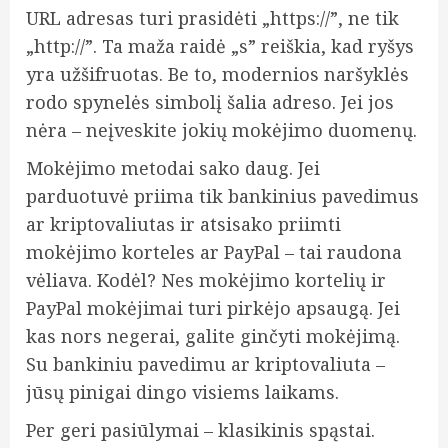
URL adresas turi prasidėti „https://”, ne tik
„http://”. Ta maža raidė „s” reiškia, kad ryšys
yra užšifruotas. Be to, modernios naršyklės
rodo spynelės simbolį šalia adreso. Jei jos
nėra – neįveskite jokių mokėjimo duomenų.
Mokėjimo metodai sako daug. Jei
parduotuvė priima tik bankinius pavedimus
ar kriptovaliutas ir atsisako priimti
mokėjimo korteles ar PayPal – tai raudona
vėliava. Kodėl? Nes mokėjimo kortelių ir
PayPal mokėjimai turi pirkėjo apsaugą. Jei
kas nors negerai, galite ginčyti mokėjimą.
Su bankiniu pavedimu ar kriptovaliuta –
jūsų pinigai dingo visiems laikams.
Per geri pasiūlymai – klasikinis spąstai.