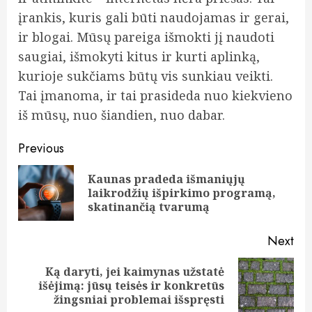
įrankis, kuris gali būti naudojamas ir gerai,
ir blogai. Mūsų pareiga išmokti jį naudoti
saugiai, išmokyti kitus ir kurti aplinką,
kurioje sukčiams būtų vis sunkiau veikti.
Tai įmanoma, ir tai prasideda nuo kiekvieno
iš mūsų, nuo šiandien, nuo dabar.
Post
Previous
navigation
Kaunas pradeda išmaniųjų
Pre
laikrodžių išpirkimo programą,
pos
skatinančią tvarumą
Next
Ką daryti, jei kaimynas užstatė
Next
išėjimą: jūsų teisės ir konkretūs
post:
žingsniai problemai išspręsti