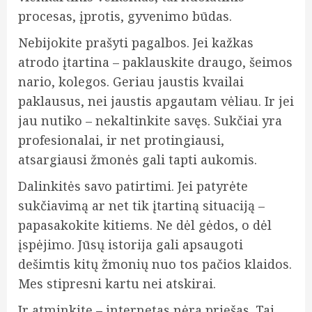
procesas, įprotis, gyvenimo būdas.
Nebijokite prašyti pagalbos. Jei kažkas
atrodo įtartina – paklauskite draugo, šeimos
nario, kolegos. Geriau jaustis kvailai
paklausus, nei jaustis apgautam vėliau. Ir jei
jau nutiko – nekaltinkite savęs. Sukčiai yra
profesionalai, ir net protingiausi,
atsargiausi žmonės gali tapti aukomis.
Dalinkitės savo patirtimi. Jei patyrėte
sukčiavimą ar net tik įtartiną situaciją –
papasakokite kitiems. Ne dėl gėdos, o dėl
įspėjimo. Jūsų istorija gali apsaugoti
dešimtis kitų žmonių nuo tos pačios klaidos.
Mes stipresni kartu nei atskirai.
Ir atminkite – internetas nėra priešas. Tai