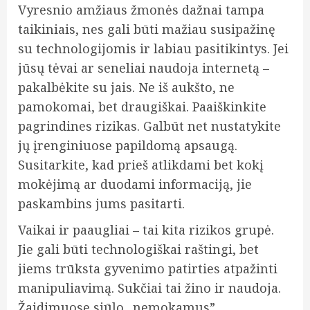
Vyresnio amžiaus žmonės dažnai tampa
taikiniais, nes gali būti mažiau susipažinę
su technologijomis ir labiau pasitikintys. Jei
jūsų tėvai ar seneliai naudoja internetą –
pakalbėkite su jais. Ne iš aukšto, ne
pamokomai, bet draugiškai. Paaiškinkite
pagrindines rizikas. Galbūt net nustatykite
jų įrenginiuose papildomą apsaugą.
Susitarkite, kad prieš atlikdami bet kokį
mokėjimą ar duodami informaciją, jie
paskambins jums pasitarti.
Vaikai ir paaugliai – tai kita rizikos grupė.
Jie gali būti technologiškai raštingi, bet
jiems trūksta gyvenimo patirties atpažinti
manipuliavimą. Sukčiai tai žino ir naudoja.
Žaidimuose siūlo „nemokamus”