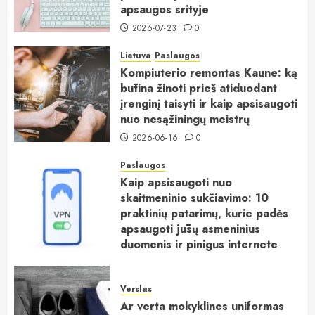
apsaugos srityje
2026-07-23
0
Lietuva
Paslaugos
Kompiuterio remontas Kaune: ką
būtina žinoti prieš atiduodant
įrenginį taisyti ir kaip apsisaugoti
nuo nesąžiningų meistrų
2026-06-16
0
Paslaugos
Kaip apsisaugoti nuo
skaitmeninio sukčiavimo: 10
praktinių patarimų, kurie padės
apsaugoti jūsų asmeninius
duomenis ir pinigus internete
2026-06-15
0
Verslas
Ar verta mokyklines uniformas