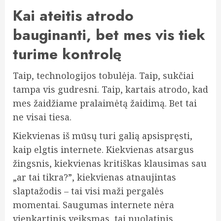
Kai ateitis atrodo
bauginanti, bet mes vis tiek
turime kontrolę
Taip, technologijos tobulėja. Taip, sukčiai
tampa vis gudresni. Taip, kartais atrodo, kad
mes žaidžiame pralaimėtą žaidimą. Bet tai
ne visai tiesa.
Kiekvienas iš mūsų turi galią apsispręsti,
kaip elgtis internete. Kiekvienas atsargus
žingsnis, kiekvienas kritiškas klausimas sau
„ar tai tikra?”, kiekvienas atnaujintas
slaptažodis – tai visi maži pergalės
momentai. Saugumas internete nėra
vienkartinis veiksmas, tai nuolatinis