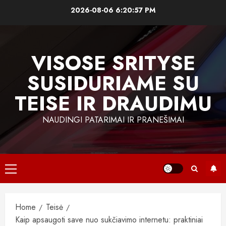
Skip
2026-08-06
6:20:58 PM
to
content
VISOSE SRITYSE
SUSIDURIAME SU
TEISE IR DRAUDIMU
NAUDINGI PATARIMAI IR PRANEŠIMAI
Primary
Menu
Home
Teisė
Kaip apsaugoti save nuo sukčiavimo internetu: praktiniai