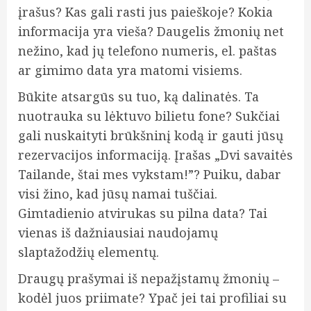
įrašus? Kas gali rasti jus paieškoje? Kokia
informacija yra vieša? Daugelis žmonių net
nežino, kad jų telefono numeris, el. paštas
ar gimimo data yra matomi visiems.
Būkite atsargūs su tuo, ką dalinatės. Ta
nuotrauka su lėktuvo bilietu fone? Sukčiai
gali nuskaityti brūkšninį kodą ir gauti jūsų
rezervacijos informaciją. Įrašas „Dvi savaitės
Tailande, štai mes vykstam!”? Puiku, dabar
visi žino, kad jūsų namai tuščiai.
Gimtadienio atvirukas su pilna data? Tai
vienas iš dažniausiai naudojamų
slaptažodžių elementų.
Draugų prašymai iš nepažįstamų žmonių –
kodėl juos priimate? Ypač jei tai profiliai su