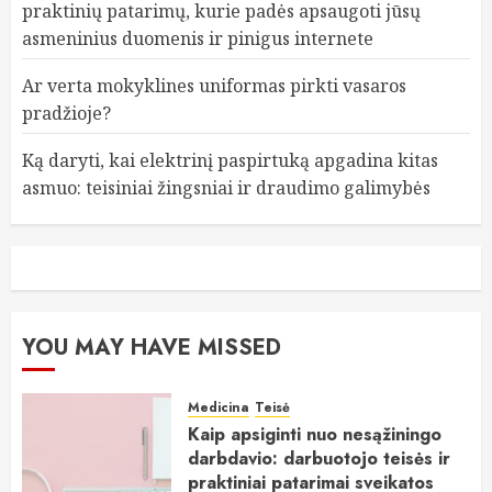
praktinių patarimų, kurie padės apsaugoti jūsų
asmeninius duomenis ir pinigus internete
Ar verta mokyklines uniformas pirkti vasaros
pradžioje?
Ką daryti, kai elektrinį paspirtuką apgadina kitas
asmuo: teisiniai žingsniai ir draudimo galimybės
YOU MAY HAVE MISSED
Medicina
Teisė
Kaip apsiginti nuo nesąžiningo
darbdavio: darbuotojo teisės ir
praktiniai patarimai sveikatos