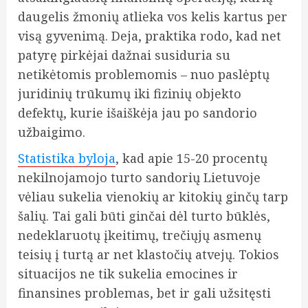
daugelis žmonių atlieka vos kelis kartus per
visą gyvenimą. Deja, praktika rodo, kad net
patyrę pirkėjai dažnai susiduria su
netikėtomis problemomis – nuo paslėptų
juridinių trūkumų iki fizinių objekto
defektų, kurie išaiškėja jau po sandorio
užbaigimo.
Statistika byloja
, kad apie 15-20 procentų
nekilnojamojo turto sandorių Lietuvoje
vėliau sukelia vienokių ar kitokių ginčų tarp
šalių. Tai gali būti ginčai dėl turto būklės,
nedeklaruotų įkeitimų, trečiųjų asmenų
teisių į turtą ar net klastočių atvejų. Tokios
situacijos ne tik sukelia emocines ir
finansines problemas, bet ir gali užsitęsti