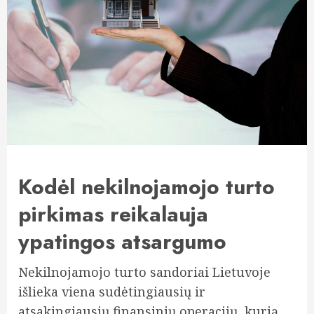
Kodėl nekilnojamojo turto
pirkimas reikalauja
ypatingos atsargumo
Nekilnojamojo turto sandoriai Lietuvoje
išlieka viena sudėtingiausių ir
atsakingiausių finansinių operacijų, kurią