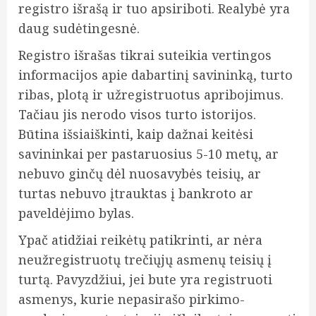
registro išrašą ir tuo apsiriboti. Realybė yra
daug sudėtingesnė.
Registro išrašas tikrai suteikia vertingos
informacijos apie dabartinį savininką, turto
ribas, plotą ir užregistruotus apribojimus.
Tačiau jis nerodo visos turto istorijos.
Būtina išsiaiškinti, kaip dažnai keitėsi
savininkai per pastaruosius 5-10 metų, ar
nebuvo ginčų dėl nuosavybės teisių, ar
turtas nebuvo įtrauktas į bankroto ar
paveldėjimo bylas.
Ypač atidžiai reikėtų patikrinti, ar nėra
neužregistruotų trečiųjų asmenų teisių į
turtą. Pavyzdžiui, jei bute yra registruoti
asmenys, kurie nepasirašo pirkimo-