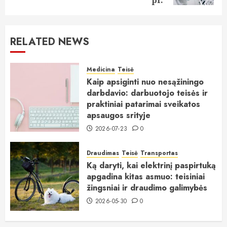
RELATED NEWS
Medicina
Teisė
Kaip apsiginti nuo nesąžiningo
darbdavio: darbuotojo teisės ir
praktiniai patarimai sveikatos
apsaugos srityje
2026-07-23
0
Draudimas
Teisė
Transportas
Ką daryti, kai elektrinį paspirtuką
apgadina kitas asmuo: teisiniai
žingsniai ir draudimo galimybės
2026-05-30
0