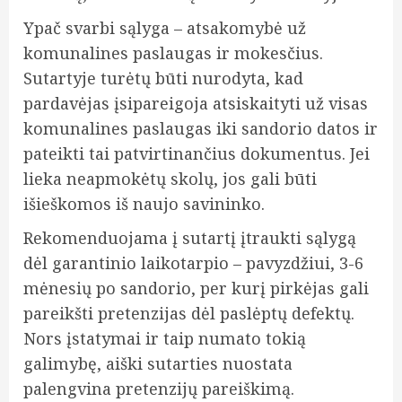
Ypač svarbi sąlyga – atsakomybė už
komunalines paslaugas ir mokesčius.
Sutartyje turėtų būti nurodyta, kad
pardavėjas įsipareigoja atsiskaityti už visas
komunalines paslaugas iki sandorio datos ir
pateikti tai patvirtinančius dokumentus. Jei
lieka neapmokėtų skolų, jos gali būti
išieškomos iš naujo savininko.
Rekomenduojama į sutartį įtraukti sąlygą
dėl garantinio laikotarpio – pavyzdžiui, 3-6
mėnesių po sandorio, per kurį pirkėjas gali
pareikšti pretenzijas dėl paslėptų defektų.
Nors įstatymai ir taip numato tokią
galimybę, aiški sutarties nuostata
palengvina pretenzijų pareiškimą.