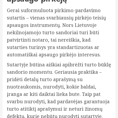
Gerai suformuluota pirkimo-pardavimo
sutartis – vienas svarbiausių pirkėjo teisių
apsaugos instrumentų. Nors Lietuvoje
nekilnojamojo turto sandoriai turi būti
patvirtinti notaro, tai nereiškia, kad
sutarties turinys yra standartizuotas ar
automatiškai apsaugo pirkėjo interesus.
Sutartyje būtina aiškiai apibrėžti turto būklę
sandorio momentu. Geriausia praktika –
pridėti detalų turto aprašymą su
nuotraukomis, nurodyti, kokie baldai,
įranga ar kiti daiktai lieka bute. Taip pat
svarbu nurodyti, kad pardavėjas garantuoja
turto atitiktį aprašymui ir neturi žinomų
defektų, kurie nebūtų nurodyti sutartyje.