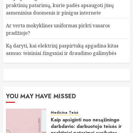
praktinių patarimų, kurie padės apsaugoti jūsų
asmeninius duomenis ir pinigus internete
Ar verta mokyklines uniformas pirkti vasaros
pradžioje?
Ką daryti, kai elektrinį paspirtuką apgadina kitas
asmuo: teisiniai žingsniai ir draudimo galimybės
YOU MAY HAVE MISSED
Medicina
Teisė
Kaip apsiginti nuo nesąžiningo
darbdavio: darbuotojo teisės ir
praktiniai patarimai sveikatos