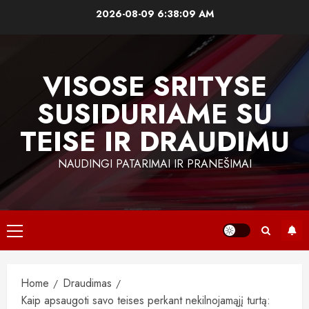
Skip
2026-08-09
6:38:10 AM
to
content
VISOSE SRITYSE
SUSIDURIAME SU
TEISE IR DRAUDIMU
NAUDINGI PATARIMAI IR PRANEŠIMAI
Primary
Menu
Home
Draudimas
Kaip apsaugoti savo teises perkant nekilnojamąjį turtą: