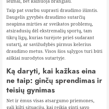
šeimai, bet kainuoja brangiau.
Taip pat svarbu suprasti draudimo išimtis.
Daugelis gyvybės draudimo sutarčių
neapima mirties ar sveikatos problemų,
atsiradusių dėl ekstremalių sportų, tam
tikrų ligų, kurias turėjote prieš sudarant
sutartį, ar savižudybės pirmus kelerius
draudimo metus. Visos šios sąlygos turi būti
aiškiai nurodytos sutartyje.
Ką daryti, kai kažkas eina
ne taip: ginčų sprendimas ir
teisių gynimas
Net ir ėmus visas atsargumo priemones,
gali kilti situacijų, kai reikia ginti savo