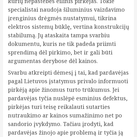
kurių nepastebės eilinis pirkėjas. Tokie
specialistai naudoja šiluminius vaizdavimo
įrenginius drėgmės nustatymui, tikrina
elektros sistemų būklę, vertina konstrukcijų
stabilumą. Jų ataskaita tampa svarbiu
dokumentu, kuris ne tik padeda priimti
sprendimą dėl pirkimo, bet ir gali būti
argumentas derybose dėl kainos.
Svarbu atkreipti dėmesį į tai, kad pardavėjas
pagal Lietuvos įstatymus privalo informuoti
pirkėją apie žinomus turto trūkumus. Jei
pardavėjas tyčia nuslėpė esminius defektus,
pirkėjas turi teisę reikalauti sutarties
nutraukimo ar kainos sumažinimo net po
sandorio įvykdymo. Tačiau įrodyti, kad
pardavėjas žinojo apie problemą ir tyčia ją