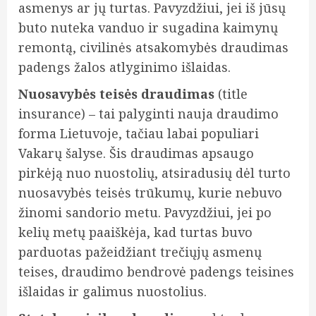
asmenys ar jų turtas. Pavyzdžiui, jei iš jūsų
buto nuteka vanduo ir sugadina kaimynų
remontą, civilinės atsakomybės draudimas
padengs žalos atlyginimo išlaidas.
Nuosavybės teisės draudimas
(title
insurance) – tai palyginti nauja draudimo
forma Lietuvoje, tačiau labai populiari
Vakarų šalyse. Šis draudimas apsaugo
pirkėją nuo nuostolių, atsiradusių dėl turto
nuosavybės teisės trūkumų, kurie nebuvo
žinomi sandorio metu. Pavyzdžiui, jei po
kelių metų paaiškėja, kad turtas buvo
parduotas pažeidžiant trečiųjų asmenų
teises, draudimo bendrovė padengs teisines
išlaidas ir galimus nuostolius.