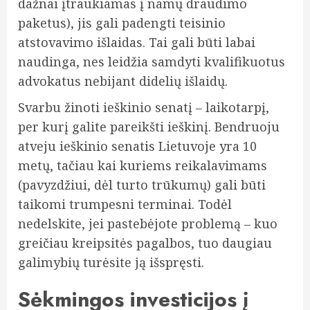
dažnai įtraukiamas į namų draudimo
paketus), jis gali padengti teisinio
atstovavimo išlaidas. Tai gali būti labai
naudinga, nes leidžia samdyti kvalifikuotus
advokatus nebijant didelių išlaidų.
Svarbu žinoti ieškinio senatį – laikotarpį,
per kurį galite pareikšti ieškinį. Bendruoju
atveju ieškinio senatis Lietuvoje yra 10
metų, tačiau kai kuriems reikalavimams
(pavyzdžiui, dėl turto trūkumų) gali būti
taikomi trumpesni terminai. Todėl
nedelskite, jei pastebėjote problemą – kuo
greičiau kreipsitės pagalbos, tuo daugiau
galimybių turėsite ją išspręsti.
Sėkmingos investicijos į