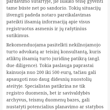
pardavimo sutartyje, jie išlaiko teisę gyventi
tame būste net po sandorio. Tokių situacijų
išvengti padeda notaro pareikalavimas
pateikti išsamią informaciją apie visus
registruotus asmenis ir jų rašytinius
sutikimus.
Rekomenduojama pasitelkti nekilnojamojo
turto advokatą ar teisinį konsultantą, kuris
atliktų išsamią turto juridinę patikrą (angl.
due diligence). Tokia paslauga paprastai
kainuoja nuo 200 iki 500 eurų, tačiau gali
apsaugoti nuo daug didesnių nuostolių
ateityje. Specialistas patikrina ne tik
registro duomenis, bet ir savivaldybės
archyvus, teismų duomenų bazes, gali
nustatyti potencialius planavimo ar statybos