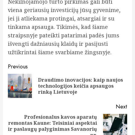
Nekilnojamojo turto pirkimas gali būti
viena geriausių investicijų jūsų gyvenime,
jei ji atliekama protingai, atsargiai ir su
tinkama apsauga. Tikimės, kad šiame
straipsnyje pateikti patarimai padės jums
išvengti dažniausių klaidų ir pasijusti
užtikrintai šiame svarbiame žingsnyje.
Post
Previous
navigation
Draudimo inovacijos: kaip naujos
Pre
technologijos keičia apsaugos
pos
rinką Lietuvoje
Next
Profesionalus kavos aparatų
remontas Kaune: Teisiniai aspektai
Next
ir paslaugų palyginimas Savanorių
post:
pr.