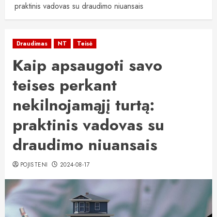
praktinis vadovas su draudimo niuansais
Draudimas
NT
Teisė
Kaip apsaugoti savo
teises perkant
nekilnojamąjį turtą:
praktinis vadovas su
draudimo niuansais
POJISTENI
2024-08-17