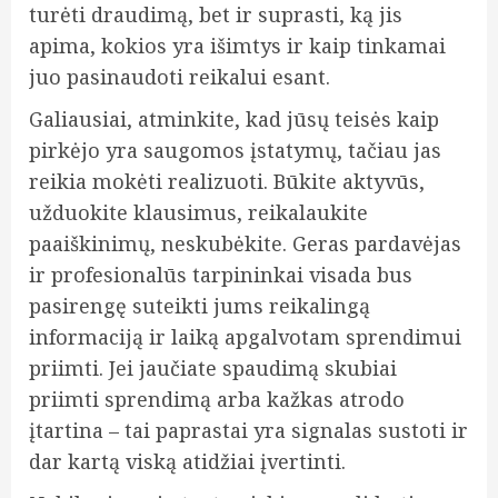
turėti draudimą, bet ir suprasti, ką jis
apima, kokios yra išimtys ir kaip tinkamai
juo pasinaudoti reikalui esant.
Galiausiai, atminkite, kad jūsų teisės kaip
pirkėjo yra saugomos įstatymų, tačiau jas
reikia mokėti realizuoti. Būkite aktyvūs,
užduokite klausimus, reikalaukite
paaiškinimų, neskubėkite. Geras pardavėjas
ir profesionalūs tarpininkai visada bus
pasirengę suteikti jums reikalingą
informaciją ir laiką apgalvotam sprendimui
priimti. Jei jaučiate spaudimą skubiai
priimti sprendimą arba kažkas atrodo
įtartina – tai paprastai yra signalas sustoti ir
dar kartą viską atidžiai įvertinti.