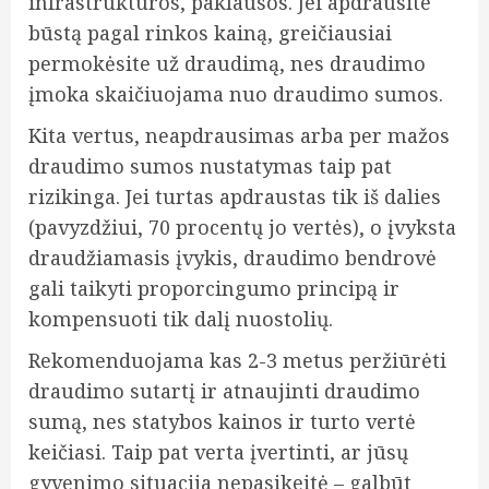
infrastruktūros, paklausos. Jei apdrausite
būstą pagal rinkos kainą, greičiausiai
permokėsite už draudimą, nes draudimo
įmoka skaičiuojama nuo draudimo sumos.
Kita vertus, neapdrausimas arba per mažos
draudimo sumos nustatymas taip pat
rizikinga. Jei turtas apdraustas tik iš dalies
(pavyzdžiui, 70 procentų jo vertės), o įvyksta
draudžiamasis įvykis, draudimo bendrovė
gali taikyti proporcingumo principą ir
kompensuoti tik dalį nuostolių.
Rekomenduojama kas 2-3 metus peržiūrėti
draudimo sutartį ir atnaujinti draudimo
sumą, nes statybos kainos ir turto vertė
keičiasi. Taip pat verta įvertinti, ar jūsų
gyvenimo situacija nepasikeitė – galbūt