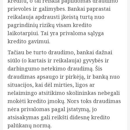
kreditu, o tai reiškia papildomas draudimo
prievoles ir galimybes. Bankai paprastai
reikalauja apdrausti įkeistą turtą nuo
pagrindinių rizikų visam kredito
laikotarpiui. Tai yra privaloma sąlyga
kredito gavimui.
Tačiau be turto draudimo, bankai dažnai
siūlo (o kartais ir reikalauja) gyvybės ir
darbingumo netekimo draudimą. Šis
draudimas apsaugo ir pirkėją, ir banką nuo
situacijos, kai dėl mirties, ligos ar
nelaimingo atsitikimo skolininkas nebegali
mokėti kredito įmokų. Nors toks draudimas
nėra privalomas pagal įstatymą, jo
atsisakymas gali reikšti didesnę kredito
palūkanų normą.