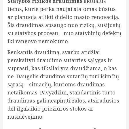
Statybos rizikos draudimas
aktualus
tiems, kurie perka naujai statomas būstus
ar planuoja atlikti didelio masto renovaciją.
Šis draudimas apsaugo nuo rizikų, susijusių
su statybos procesu – nuo statybinių defektų
iki rangovo nemokumo.
Renkantis draudimą, svarbu atidžiai
perskaityti draudimo sutarties sąlygas ir
suprasti, kas tiksliai yra draudžiama, o kas
ne. Daugelis draudimo sutarčių turi išimčių
sąrašą – situacijų, kurioms draudimas
netaikomas. Pavyzdžiui, standartinis turto
draudimas gali neapimti žalos, atsiradusios
dėl ilgalaikio priežiūros stokos ar
nusidėvėjimo.