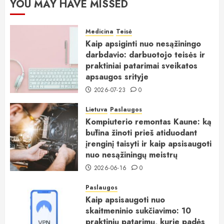
YOU MAY HAVE MISSED
Medicina
Teisė
Kaip apsiginti nuo nesąžiningo
darbdavio: darbuotojo teisės ir
praktiniai patarimai sveikatos
apsaugos srityje
2026-07-23
0
Lietuva
Paslaugos
Kompiuterio remontas Kaune: ką
būtina žinoti prieš atiduodant
įrenginį taisyti ir kaip apsisaugoti
nuo nesąžiningų meistrų
2026-06-16
0
Paslaugos
Kaip apsisaugoti nuo
skaitmeninio sukčiavimo: 10
praktinių patarimų, kurie padės