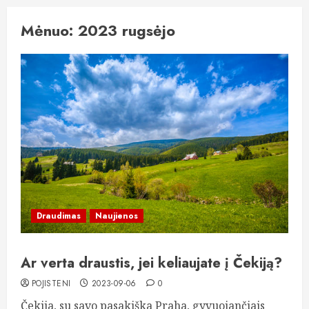
Mėnuo:
2023 rugsėjo
Draudimas
Naujienos
Ar verta draustis, jei keliaujate į Čekiją?
POJISTENI
2023-09-06
0
Čekija, su savo pasakiška Praha, gyvuojančiais