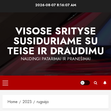
Skip
2026-08-07
8:16:08 AM
to
content
VISOSE SRITYSE
SUSIDURIAME SU
TEISE IR DRAUDIMU
NAUDINGI PATARIMAI IR PRANEŠIMAI
Primary
Menu
Home
2023
rugsėjo