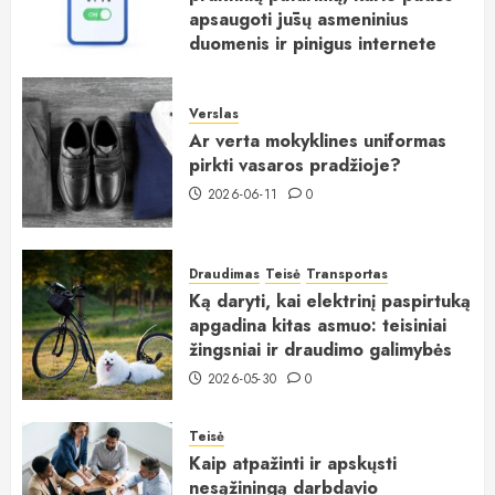
apsaugoti jūsų asmeninius
duomenis ir pinigus internete
2026-06-15
0
Verslas
Ar verta mokyklines uniformas
pirkti vasaros pradžioje?
2026-06-11
0
Draudimas
Teisė
Transportas
Ką daryti, kai elektrinį paspirtuką
apgadina kitas asmuo: teisiniai
žingsniai ir draudimo galimybės
2026-05-30
0
Teisė
Kaip atpažinti ir apskųsti
nesąžiningą darbdavio