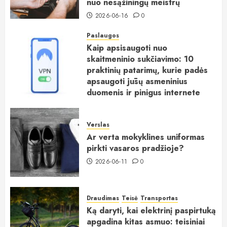
nuo nesąžiningų meistrų
2026-06-16
0
Paslaugos
Kaip apsisaugoti nuo
skaitmeninio sukčiavimo: 10
praktinių patarimų, kurie padės
apsaugoti jūsų asmeninius
duomenis ir pinigus internete
2026-06-15
0
Verslas
Ar verta mokyklines uniformas
pirkti vasaros pradžioje?
2026-06-11
0
Draudimas
Teisė
Transportas
Ką daryti, kai elektrinį paspirtuką
apgadina kitas asmuo: teisiniai