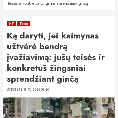
teisės ir konkretūs žingsniai sprendžiant ginčą
NT
Teisė
Ką daryti, jei kaimynas
užtvėrė bendrą
įvažiavimą: jūsų teisės ir
konkretūs žingsniai
sprendžiant ginčą
POJISTENI
2024-08-30