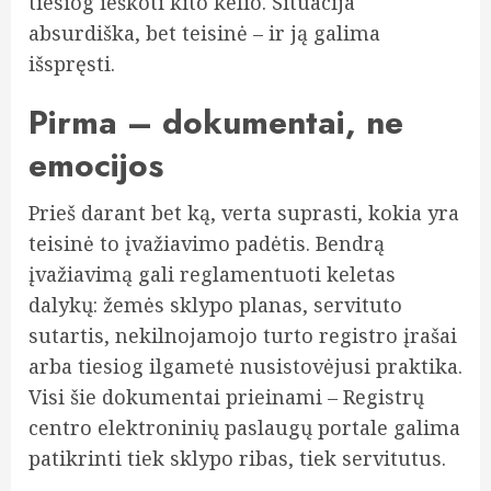
tiesiog ieškoti kito kelio. Situacija
absurdiška, bet teisinė – ir ją galima
išspręsti.
Pirma – dokumentai, ne
emocijos
Prieš darant bet ką, verta suprasti, kokia yra
teisinė to įvažiavimo padėtis. Bendrą
įvažiavimą gali reglamentuoti keletas
dalykų: žemės sklypo planas, servituto
sutartis, nekilnojamojo turto registro įrašai
arba tiesiog ilgametė nusistovėjusi praktika.
Visi šie dokumentai prieinami – Registrų
centro elektroninių paslaugų portale galima
patikrinti tiek sklypo ribas, tiek servitutus.