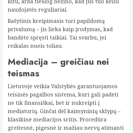
kitu, arba tiesiog nežino, kad jūs tuo keliu
naudojatės reguliariai.
Rašytinis kreipimasis turi papildomą
privalumą – jis lieka kaip įrodymas, kad
bandėte spręsti taikiai. Tai svarbu, jei
reikalas nueis toliau.
Mediacija – greičiau nei
teismas
Lietuvoje veikia Valstybės garantuojamos
teisinės pagalbos sistema, kuri gali padėti
ne tik finansiškai, bet ir nukreipti į
mediatorių. Ginčai dėl kaimyninių sklypų –
klasikinė mediacijos sritis. Procedūra
greitesnė, pigesnė ir mažiau nervų atimanti