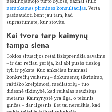
nekilnojamojo turto bylose, dažnai siūlo
nemokamas pirmines konsultacijas
. Verta
pasinaudoti bent jau tam, kad
suprastumėte, kur stovite.
Kai tvora tarp kaimynų
tampa siena
Tokios situacijos retai išsisprendžia savaime
– ir dar rečiau gerėja, kai abi pusės tiesiog
tyli ir pyksta. Kuo anksčiau imamasi
konkrečių veiksmų – dokumentų tikrinimo,
raštiško kreipimosi, mediatorių – tuo
didesnė tikimybė, kad reikalas neužsitęs
metams. Kaimynystė yra ilga, o teisinis
ginčas – dar ilgesnis. Bet tai nereiškia, kad