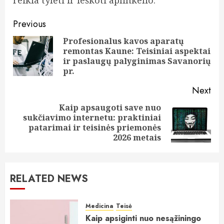
reikia tylėti ir ieškoti aplinkelio.
Post
Previous
navigation
Profesionalus kavos aparatų
remontas Kaune: Teisiniai aspektai
Pre
ir paslaugų palyginimas Savanorių
pos
pr.
Next
Kaip apsaugoti save nuo
sukčiavimo internetu: praktiniai
Next
patarimai ir teisinės priemonės
post:
2026 metais
RELATED NEWS
Medicina
Teisė
Kaip apsiginti nuo nesąžiningo