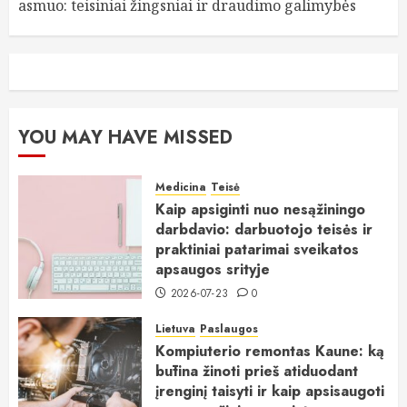
asmuo: teisiniai žingsniai ir draudimo galimybės
YOU MAY HAVE MISSED
Medicina
Teisė
Kaip apsiginti nuo nesąžiningo
darbdavio: darbuotojo teisės ir
praktiniai patarimai sveikatos
apsaugos srityje
2026-07-23
0
Lietuva
Paslaugos
Kompiuterio remontas Kaune: ką
būtina žinoti prieš atiduodant
įrenginį taisyti ir kaip apsisaugoti