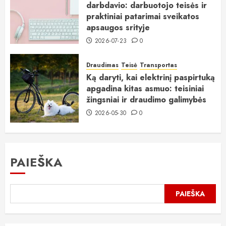
darbdavio: darbuotojo teisės ir
praktiniai patarimai sveikatos
apsaugos srityje
2026-07-23
0
Draudimas
Teisė
Transportas
Ką daryti, kai elektrinį paspirtuką
apgadina kitas asmuo: teisiniai
žingsniai ir draudimo galimybės
2026-05-30
0
PAIEŠKA
PAIEŠKA