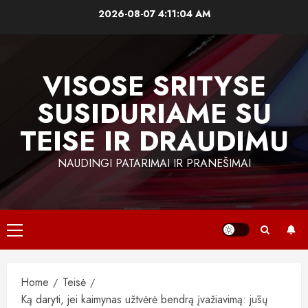
Skip
2026-08-07
4:11:05 AM
to
content
VISOSE SRITYSE
SUSIDURIAME SU
TEISE IR DRAUDIMU
NAUDINGI PATARIMAI IR PRANEŠIMAI
Primary
Menu
Home
Teisė
Ką daryti, jei kaimynas užtvėrė bendrą įvažiavimą: jūsų