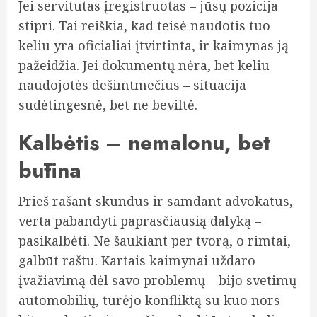
Jei servitutas įregistruotas – jūsų pozicija
stipri. Tai reiškia, kad teisė naudotis tuo
keliu yra oficialiai įtvirtinta, ir kaimynas ją
pažeidžia. Jei dokumentų nėra, bet keliu
naudojotės dešimtmečius – situacija
sudėtingesnė, bet ne beviltė.
Kalbėtis – nemalonu, bet
būtina
Prieš rašant skundus ir samdant advokatus,
verta pabandyti paprasčiausią dalyką –
pasikalbėti. Ne šaukiant per tvorą, o rimtai,
galbūt raštu. Kartais kaimynai uždaro
įvažiavimą dėl savo problemų – bijo svetimų
automobilių, turėjo konfliktą su kuo nors