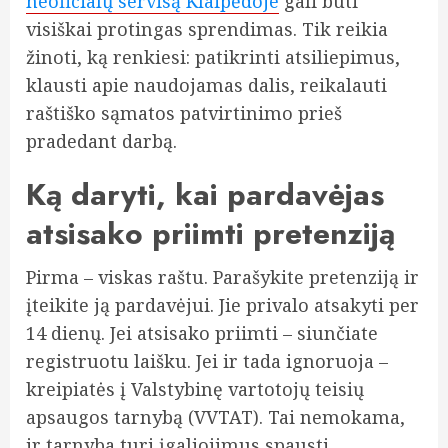
neoficialų servisą Klaipėdoje
gali būti
visiškai protingas sprendimas. Tik reikia
žinoti, ką renkiesi: patikrinti atsiliepimus,
klausti apie naudojamas dalis, reikalauti
raštiško sąmatos patvirtinimo prieš
pradedant darbą.
Ką daryti, kai pardavėjas
atsisako priimti pretenziją
Pirma – viskas raštu. Parašykite pretenziją ir
įteikite ją pardavėjui. Jie privalo atsakyti per
14 dienų. Jei atsisako priimti – siunčiate
registruotu laišku. Jei ir tada ignoruoja –
kreipiatės į Valstybinę vartotojų teisių
apsaugos tarnybą (VVTAT). Tai nemokama,
ir tarnyba turi įgaliojimus spausti