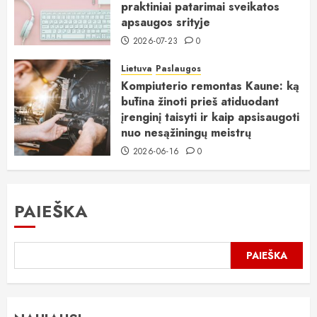
praktiniai patarimai sveikatos
apsaugos srityje
2026-07-23
0
Lietuva
Paslaugos
Kompiuterio remontas Kaune: ką
būtina žinoti prieš atiduodant
įrenginį taisyti ir kaip apsisaugoti
nuo nesąžiningų meistrų
2026-06-16
0
PAIEŠKA
PAIEŠKA