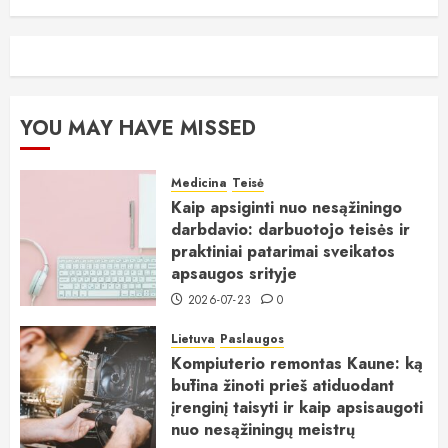
YOU MAY HAVE MISSED
Medicina
Teisė
Kaip apsiginti nuo nesąžiningo
darbdavio: darbuotojo teisės ir
praktiniai patarimai sveikatos
apsaugos srityje
2026-07-23
0
Lietuva
Paslaugos
Kompiuterio remontas Kaune: ką
būtina žinoti prieš atiduodant
įrenginį taisyti ir kaip apsisaugoti
nuo nesąžiningų meistrų