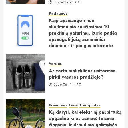
2026-06-16
0
Paslaugos
Kaip apsisaugoti nuo
skaitmeninio sukčiavimo: 10
praktinių patarimų, kurie padės
apsaugoti jūsų asmeninius
duomenis ir pinigus internete
2026-06-15
0
Verslas
Ar verta mokyklines uniformas
pirkti vasaros pradžioje?
2026-06-11
0
Draudimas
Teisė
Transportas
Ką daryti, kai elektrinį paspirtuką
apgadina kitas asmuo: teisiniai
žingsniai ir draudimo galimybės