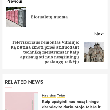
Post
Previous
navigation
Pre
Biotualetų nuoma
pos
Next
Televizoriaus remontas Vilniuje:
ką būtina žinoti prieš atiduodant
Next
techniką meistrams ir kaip
post:
apsisaugoti nuo nesąžiningų
paslaugų teikėjų
RELATED NEWS
Medicina
Teisė
Kaip apsiginti nuo nesąžiningo
darbdavio: darbuotojo teisės ir