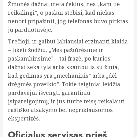
Žmonės dažnai meta čekius, nes „kam jie
reikalingi”, o paskui stebisi, kad niekas
nenori pripažinti, jog telefonas buvo pirktas
jų parduotuvėje.
Trečioji, ir galbūt labiausiai erzinanti klaida
– tikėti žodžiu. „Mes pažiūrėsime ir
paskambinsime” – tai frazė, po kurios
dažnai seka tyla arba skambutis su žinia,
kad gedimas yra „mechaninis” arba „dėl
drėgmės poveikio”. Tokie teiginiai leidžia
pardavėjui išvengti garantinių
įsipareigojimų, ir jūs turite teisę reikalauti
raštiško atsakymo bei nepriklausomos
ekspertizės.
Oficialus servisas prieš