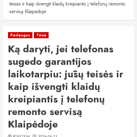
teisės ir kaip išvengti klaidų kreipiantis į telefonų remonto
servisą Klaipėdoje
Paslaugos
Teisė
Ką daryti, jei telefonas
sugedo garantijos
laikotarpiu: jūsų teisės ir
kaip išvengti klaidų
kreipiantis į telefonų
remonto servisą
Klaipėdoje
POJISTENI
2026-04-13