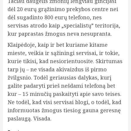
Tačiau daugelis žmonių lengviau ginčijasi
dėl 20 eurų grąžinimo prekybos centre nei
dėl sugadinto 800 eurų telefono, nes
servisas atrodo kaip „specialistų” teritorija,
kur paprastas žmogus neva nesupranta.
Klaipėdoje, kaip ir bet kuriame kitame
mieste, veikia ir sąžiningi servisai, ir tokie,
kurie tikisi, kad nesiorientuosite. Skirtumas
tarp jų – ne visada akivaizdus iš pirmo
žvilgsnio. Todėl geriausias dalykas, kurį
galite padaryti prieš nešdami telefoną bet
kur – 15 minučių paskaityti apie savo teises.
Ne todėl, kad visi servisai blogi, o todėl, kad
informuotas žmogus tiesiog gauna geresnę
paslaugą. Visada.