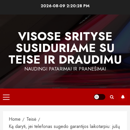
Skip
2026-08-09
2:20:29 PM
to
content
VISOSE SRITYSE
SUSIDURIAME SU
TEISE IR DRAUDIMU
NAUDINGI PATARIMAI IR PRANEŠIMAI
Primary
Menu
Home
Teisė
Ką daryti, jei telefonas sugedo garantijos laikotarpiu: jūsų