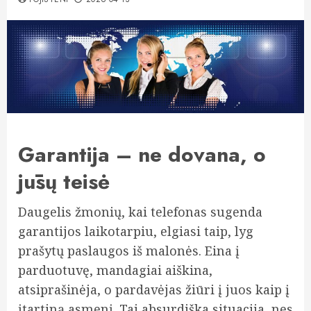
Garantija – ne dovana, o
jūsų teisė
Daugelis žmonių, kai telefonas sugenda
garantijos laikotarpiu, elgiasi taip, lyg
prašytų paslaugos iš malonės. Eina į
parduotuvę, mandagiai aiškina,
atsiprašinėja, o pardavėjas žiūri į juos kaip į
įtartiną asmenį. Tai absurdiška situacija, nes