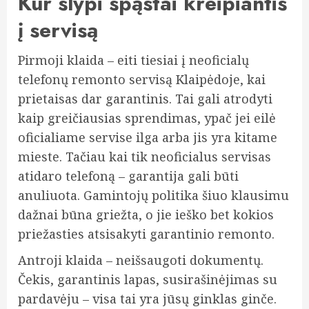
Kur slypi spąstai kreipiantis
į servisą
Pirmoji klaida – eiti tiesiai į neoficialų
telefonų remonto servisą Klaipėdoje, kai
prietaisas dar garantinis. Tai gali atrodyti
kaip greičiausias sprendimas, ypač jei eilė
oficialiame servise ilga arba jis yra kitame
mieste. Tačiau kai tik neoficialus servisas
atidaro telefoną – garantija gali būti
anuliuota. Gamintojų politika šiuo klausimu
dažnai būna griežta, o jie ieško bet kokios
priežasties atsisakyti garantinio remonto.
Antroji klaida – neišsaugoti dokumentų.
Čekis, garantinis lapas, susirašinėjimas su
pardavėju – visa tai yra jūsų ginklas ginče.