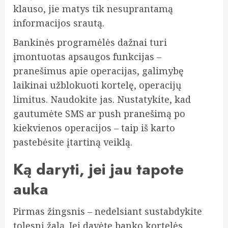
klauso, jie matys tik nesuprantamą
informacijos srautą.
Bankinės programėlės dažnai turi
įmontuotas apsaugos funkcijas –
pranešimus apie operacijas, galimybę
laikinai užblokuoti kortelę, operacijų
limitus. Naudokite jas. Nustatykite, kad
gautumėte SMS ar push pranešimą po
kiekvienos operacijos – taip iš karto
pastebėsite įtartiną veiklą.
Ką daryti, jei jau tapote
auka
Pirmas žingsnis – nedelsiant sustabdykite
tolesnį žalą. Jei davėte banko kortelės