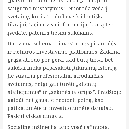
„patvirtinti duomenis” arba „atnaujinti
saugumo nustatymus”. Nuoroda veda į
svetainę, kuri atrodo beveik identiška
tikrajai, tačiau visa informacija, kurią ten
įvedate, patenka tiesiai sukčiams.
Dar viena schema – investicinės piramidės
ir netikros investavimo platformos. Žadama
grąža atrodo per gera, kad būtų tiesa, bet
sukčiai moka papasakoti įtikinamą istoriją.
Jie sukuria profesionaliai atrodančias
svetaines, netgi gali turėti „klientų
atsiliepimus” ir „sėkmės istorijas”. Pradžioje
galbūt net gausite nedidelį pelną, kad
patikėtumėte ir investuotumėte daugiau.
Paskui viskas dingsta.
Socialinė inžinerija tapo ypač rafinuota.