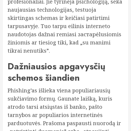
profesionaliai. Jie tyrinėja psichologiją, seka
naujausias technologijas, testuoja
skirtingas schemas ir keičiasi patirtimi
tarpusavyje. Tuo tarpu eilinis interneto
naudotojas dažnai remiasi застарėlusiomis
žiniomis ar tiesiog tiki, kad „su manimi
tikrai nenutiks”.
Dažniausios apgavysčių
schemos šiandien
Phishing’as išlieka viena populiariausių
sukčiavimo formų. Gaunate laišką, kuris
atrodo tarsi atsiųstas iš banko, pašto
tarnybos ar populiarios internetinės
parduotuvės. Prašoma paspausti nuorodą ir