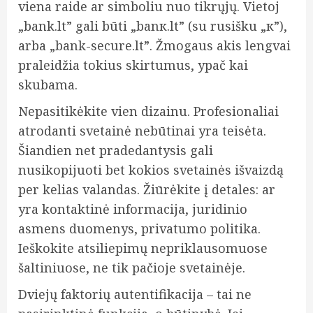
viena raide ar simboliu nuo tikrųjų. Vietoj
„bank.lt” gali būti „banк.lt” (su rusišku „к”),
arba „bank-secure.lt”. Žmogaus akis lengvai
praleidžia tokius skirtumus, ypač kai
skubama.
Nepasitikėkite vien dizainu. Profesionaliai
atrodanti svetainė nebūtinai yra teisėta.
Šiandien net pradedantysis gali
nusikopijuoti bet kokios svetainės išvaizdą
per kelias valandas. Žiūrėkite į detales: ar
yra kontaktinė informacija, juridinio
asmens duomenys, privatumo politika.
Ieškokite atsiliepimų nepriklausomuose
šaltiniuose, ne tik pačioje svetainėje.
Dviejų faktorių autentifikacija – tai ne