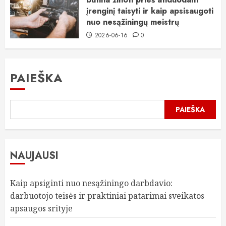
įrenginį taisyti ir kaip apsisaugoti
nuo nesąžiningų meistrų
2026-06-16
0
PAIEŠKA
PAIEŠKA
NAUJAUSI
Kaip apsiginti nuo nesąžiningo darbdavio:
darbuotojo teisės ir praktiniai patarimai sveikatos
apsaugos srityje