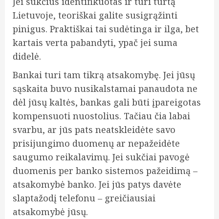
Jei sukčius identifikuotas ir turi turtą
Lietuvoje, teoriškai galite susigrąžinti
pinigus. Praktiškai tai sudėtinga ir ilga, bet
kartais verta pabandyti, ypač jei suma
didelė.
Bankai turi tam tikrą atsakomybę. Jei jūsų
sąskaita buvo nusikalstamai panaudota ne
dėl jūsų kaltės, bankas gali būti įpareigotas
kompensuoti nuostolius. Tačiau čia labai
svarbu, ar jūs pats neatskleidėte savo
prisijungimo duomenų ar nepažeidėte
saugumo reikalavimų. Jei sukčiai pavogė
duomenis per banko sistemos pažeidimą –
atsakomybė banko. Jei jūs patys davėte
slaptažodį telefonu – greičiausiai
atsakomybė jūsų.