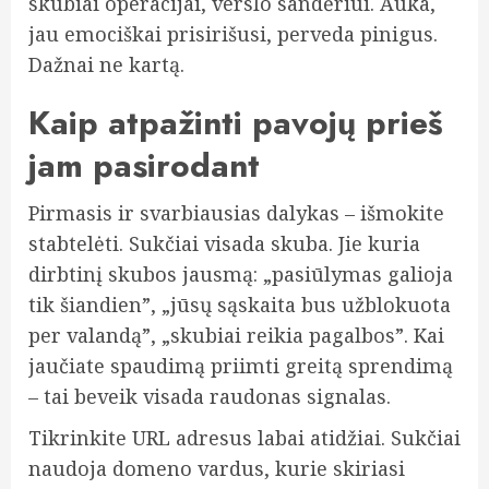
skubiai operacijai, verslo sandėriui. Auka,
jau emociškai prisirišusi, perveda pinigus.
Dažnai ne kartą.
Kaip atpažinti pavojų prieš
jam pasirodant
Pirmasis ir svarbiausias dalykas – išmokite
stabtelėti. Sukčiai visada skuba. Jie kuria
dirbtinį skubos jausmą: „pasiūlymas galioja
tik šiandien”, „jūsų sąskaita bus užblokuota
per valandą”, „skubiai reikia pagalbos”. Kai
jaučiate spaudimą priimti greitą sprendimą
– tai beveik visada raudonas signalas.
Tikrinkite URL adresus labai atidžiai. Sukčiai
naudoja domeno vardus, kurie skiriasi