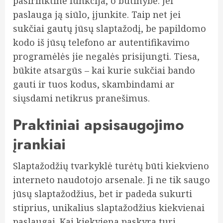
pasirinktinė funkcija, o būtinybė. Jei
paslauga ją siūlo, įjunkite. Taip net jei
sukčiai gautų jūsų slaptažodį, be papildomo
kodo iš jūsų telefono ar autentifikavimo
programėlės jie negalės prisijungti. Tiesa,
būkite atsargūs – kai kurie sukčiai bando
gauti ir tuos kodus, skambindami ar
siųsdami netikrus pranešimus.
Praktiniai apsisaugojimo
įrankiai
Slaptažodžių tvarkyklė turėtų būti kiekvieno
interneto naudotojo arsenale. Ji ne tik saugo
jūsų slaptažodžius, bet ir padeda sukurti
stiprius, unikalius slaptažodžius kiekvienai
paslaugai. Kai kiekviena paskyra turi