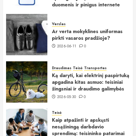
duomenis ir pinigus internete
2026-06-15
0
Verslas
Ar verta mokyklines uniformas
pirkti vasaros pradžioje?
2026-06-11
0
Draudimas
Teisė
Transportas
Ką daryti, kai elektrinį paspirtuką
apgadina kitas asmuo: teisiniai
žingsniai ir draudimo galimybės
2026-05-30
0
Teisė
Kaip atpažinti ir apskųsti
nesąžiningą darbdavio
sprendimą: teisininko patarimai