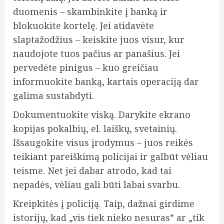
duomenis – skambinkite į banką ir
blokuokite kortelę. Jei atidavėte
slaptažodžius – keiskite juos visur, kur
naudojote tuos pačius ar panašius. Jei
pervedėte pinigus – kuo greičiau
informuokite banką, kartais operaciją dar
galima sustabdyti.
Dokumentuokite viską. Darykite ekrano
kopijas pokalbių, el. laiškų, svetainių.
Išsaugokite visus įrodymus – juos reikės
teikiant pareiškimą policijai ir galbūt vėliau
teisme. Net jei dabar atrodo, kad tai
nepadės, vėliau gali būti labai svarbu.
Kreipkitės į policiją. Taip, dažnai girdime
istorijų, kad „vis tiek nieko nesuras” ar „tik