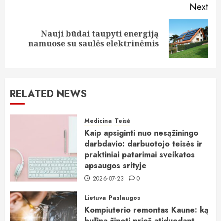
Next
Nauji būdai taupyti energiją
Next
namuose su saulės elektrinėmis
post:
RELATED NEWS
Medicina
Teisė
Kaip apsiginti nuo nesąžiningo
darbdavio: darbuotojo teisės ir
praktiniai patarimai sveikatos
apsaugos srityje
2026-07-23
0
Lietuva
Paslaugos
Kompiuterio remontas Kaune: ką
būtina žinoti prieš atiduodant