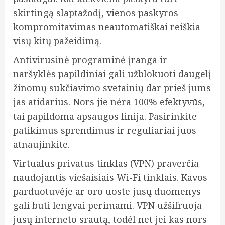
skirtingą slaptažodį, vienos paskyros
kompromitavimas neautomatiškai reiškia
visų kitų pažeidimą.
Antivirusinė programinė įranga ir
naršyklės papildiniai gali užblokuoti daugelį
žinomų sukčiavimo svetainių dar prieš jums
jas atidarius. Nors jie nėra 100% efektyvūs,
tai papildoma apsaugos linija. Pasirinkite
patikimus sprendimus ir reguliariai juos
atnaujinkite.
Virtualus privatus tinklas (VPN) praverčia
naudojantis viešaisiais Wi-Fi tinklais. Kavos
parduotuvėje ar oro uoste jūsų duomenys
gali būti lengvai perimami. VPN užšifruoja
jūsų interneto srautą, todėl net jei kas nors