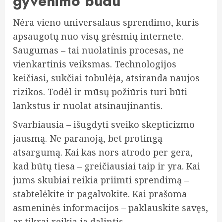
gyvenimo būdu
Nėra vieno universalaus sprendimo, kuris
apsaugotų nuo visų grėsmių internete.
Saugumas – tai nuolatinis procesas, ne
vienkartinis veiksmas. Technologijos
keičiasi, sukčiai tobulėja, atsiranda naujos
rizikos. Todėl ir mūsų požiūris turi būti
lankstus ir nuolat atsinaujinantis.
Svarbiausia – išugdyti sveiko skepticizmo
jausmą. Ne paranoją, bet protingą
atsargumą. Kai kas nors atrodo per gera,
kad būtų tiesa – greičiausiai taip ir yra. Kai
jums skubiai reikia priimti sprendimą –
stabtelėkite ir pagalvokite. Kai prašoma
asmeninės informacijos – paklauskite savęs,
ar tikrai reikia ja dalintis.