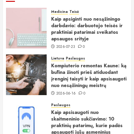
Medicina
Teisė
Kaip apsiginti nuo nesąžiningo
darbdavio: darbuotojo teisės ir
praktiniai patarimai sveikatos
apsaugos srityje
2026-07-23
0
Lietuva
Paslaugos
Kompiuterio remontas Kaune: ką
būtina žinoti prieš atiduodant
įrenginį taisyti ir kaip apsisaugoti
nuo nesąžiningų meistrų
2026-06-16
0
Paslaugos
Kaip apsisaugoti nuo
skaitmeninio sukčiavimo: 10
praktinių patarimų, kurie padės
apsaugoti jūsų asmeninius