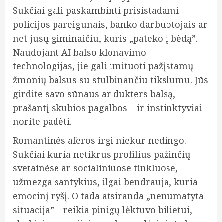
Sukčiai gali paskambinti prisistadami
policijos pareigūnais, banko darbuotojais ar
net jūsų giminaičiu, kuris „pateko į bėdą”.
Naudojant AI balso klonavimo
technologijas, jie gali imituoti pažįstamų
žmonių balsus su stulbinančiu tikslumu. Jūs
girdite savo sūnaus ar dukters balsą,
prašantį skubios pagalbos – ir instinktyviai
norite padėti.
Romantinės aferos irgi niekur nedingo.
Sukčiai kuria netikrus profilius pažinčių
svetainėse ar socialiniuose tinkluose,
užmezga santykius, ilgai bendrauja, kuria
emocinį ryšį. O tada atsiranda „nenumatyta
situacija” – reikia pinigų lėktuvo bilietui,