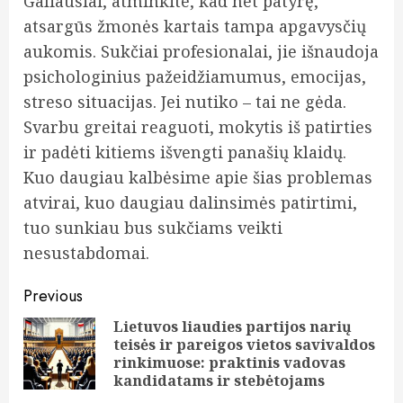
Galiausiai, atminkite, kad net patyrę,
atsargūs žmonės kartais tampa apgavysčių
aukomis. Sukčiai profesionalai, jie išnaudoja
psichologinius pažeidžiamumus, emocijas,
streso situacijas. Jei nutiko – tai ne gėda.
Svarbu greitai reaguoti, mokytis iš patirties
ir padėti kitiems išvengti panašių klaidų.
Kuo daugiau kalbėsime apie šias problemas
atvirai, kuo daugiau dalinsimės patirtimi,
tuo sunkiau bus sukčiams veikti
nesustabdomai.
Post
Previous
navigation
Lietuvos liaudies partijos narių
teisės ir pareigos vietos savivaldos
Pre
rinkimuose: praktinis vadovas
pos
kandidatams ir stebėtojams