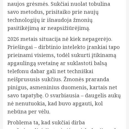
naujos grėsmės. Sukčiai nuolat tobulina
savo metodus, prisitaiko prie naujų
technologijų ir išnaudoja žmonių
pasitikėjimą ar neapsižiūrėjimą.
2026 metais situacija nė kiek nepagerėjo.
Priešingai – dirbtinio intelekto įrankiai tapo
prieinami visiems, todėl sukurti įtikinamą
apgaulingą svetainę ar suklastoti balsą
telefonu dabar gali net techniškai
neišprususis sukčius. Žmonės praranda
pinigus, asmeninius duomenis, kartais net
savo tapatybę. O svarbiausia – daugelis aukų
nė nenutuokia, kad buvo apgauti, kol
nebūna per vėlu.
Problema ta, kad sukčiai dirba