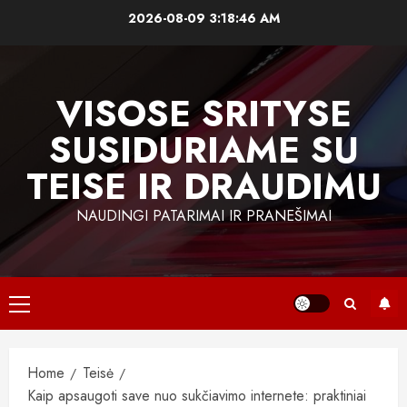
Skip
2026-08-09
3:18:47 AM
to
content
VISOSE SRITYSE
SUSIDURIAME SU
TEISE IR DRAUDIMU
NAUDINGI PATARIMAI IR PRANEŠIMAI
Primary
Menu
Home
Teisė
Kaip apsaugoti save nuo sukčiavimo internete: praktiniai