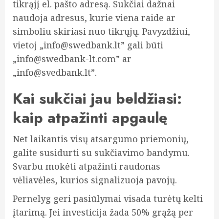
tikrąjį el. pašto adresą. Sukčiai dažnai
naudoja adresus, kurie viena raide ar
simboliu skiriasi nuo tikrųjų. Pavyzdžiui,
vietoj „
info@swedbank.lt
” gali būti
„
info@swedbank-lt.com
” ar
„
info@svedbank.lt
”.
Kai sukčiai jau beldžiasi:
kaip atpažinti apgaulę
Net laikantis visų atsargumo priemonių,
galite susidurti su sukčiavimo bandymu.
Svarbu mokėti atpažinti raudonas
vėliavėles, kurios signalizuoja pavojų.
Pernelyg geri pasiūlymai visada turėtų kelti
įtarimą. Jei investicija žada 50% grąžą per