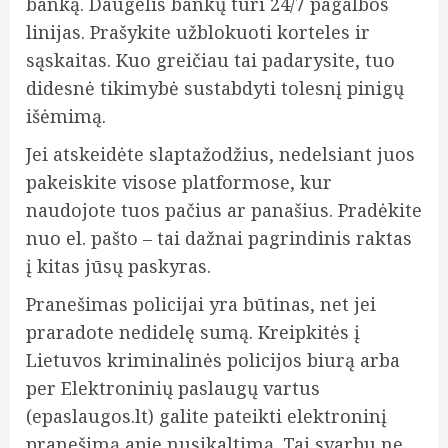
banką. Daugelis bankų turi 24/7 pagalbos
linijas. Prašykite užblokuoti korteles ir
sąskaitas. Kuo greičiau tai padarysite, tuo
didesnė tikimybė sustabdyti tolesnį pinigų
išėmimą.
Jei atskeidėte slaptažodžius, nedelsiant juos
pakeiskite visose platformose, kur
naudojote tuos pačius ar panašius. Pradėkite
nuo el. pašto – tai dažnai pagrindinis raktas
į kitas jūsų paskyras.
Pranešimas policijai yra būtinas, net jei
praradote nedidelę sumą. Kreipkitės į
Lietuvos kriminalinės policijos biurą arba
per Elektroninių paslaugų vartus
(epaslaugos.lt) galite pateikti elektroninį
pranešimą apie nusikaltimą. Tai svarbu ne