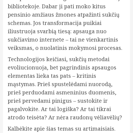
bibliotekoje. Dabar ji pati moko kitus
pensinio amžiaus žmones atpažinti sukčių
schemas. Jos transformacija puikiai
iliustruoja svarbią tiesą: apsauga nuo
sukčiavimo internete – tai ne vienkartinis
veiksmas, o nuolatinis mokymosi procesas.
Technologijos keičiasi, sukčių metodai
evoliucionuoja, bet pagrindinis apsaugos
elementas lieka tas pats – kritinis
mąstymas. Prieš spustelėdami nuorodą,
prieš perduodami asmeninius duomenis,
prieš pervedami pinigus – sustokite ir
pagalvokite. Ar tai logiška? Ar tai tikrai
atrodo teisėta? Ar nėra raudonų vėliavėlių?
Kalbėkite apie šias temas su artimaisiais.