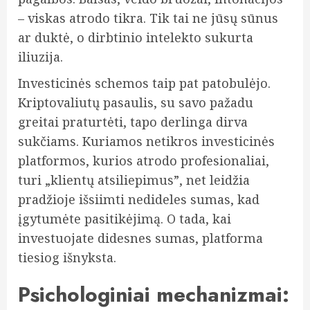
– viskas atrodo tikra. Tik tai ne jūsų sūnus
ar duktė, o dirbtinio intelekto sukurta
iliuzija.
Investicinės schemos taip pat patobulėjo.
Kriptovaliutų pasaulis, su savo pažadu
greitai praturtėti, tapo derlinga dirva
sukčiams. Kuriamos netikros investicinės
platformos, kurios atrodo profesionaliai,
turi „klientų atsiliepimus”, net leidžia
pradžioje išsiimti nedideles sumas, kad
įgytumėte pasitikėjimą. O tada, kai
investuojate didesnes sumas, platforma
tiesiog išnyksta.
Psichologiniai mechanizmai: