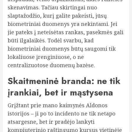
skenavimas. Tačiau skirtingai nuo
slaptažodžio, kurį galite pakeisti, jūsų
biometriniai duomenys yra nekintami. Jei
jie pateks į neteisėtas rankas, pasekmės gali
būti ilgalaikės. Todėl svarbu, kad
biometriniai duomenys būtų saugomi tik
lokaliuose įrenginiuose, o ne
centralizuotose duomenų bazėse.
Skaitmeninė branda: ne tik
įrankiai, bet ir mąstysena
Grįžtant prie mano kaimynės Aldonos
istorijos – ji po to incidento ne tik netapo
atsargesne, bet ir pradėjo lankyti
kompiuterinio raštingumo kursus vietinėje