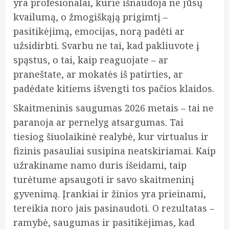
yra profesionalai, kurie išnaudoja ne jūsų
kvailumą, o žmogiškąją prigimtį –
pasitikėjimą, emocijas, norą padėti ar
užsidirbti. Svarbu ne tai, kad pakliuvote į
spąstus, o tai, kaip reaguojate – ar
praneštate, ar mokatės iš patirties, ar
padėdate kitiems išvengti tos pačios klaidos.
Skaitmeninis saugumas 2026 metais – tai ne
paranoja ar pernelyg atsargumas. Tai
tiesiog šiuolaikinė realybė, kur virtualus ir
fizinis pasauliai susipina neatskiriamai. Kaip
užrakiname namo duris išeidami, taip
turėtume apsaugoti ir savo skaitmeninį
gyvenimą. Įrankiai ir žinios yra prieinami,
tereikia noro jais pasinaudoti. O rezultatas –
ramybė, saugumas ir pasitikėjimas, kad