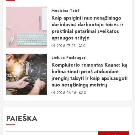
Medicina
Teisė
Kaip apsiginti nuo nesąžiningo
darbdavio: darbuotojo teisės ir
praktiniai patarimai sveikatos
apsaugos srityje
2026-07-23
0
Lietuva
Paslaugos
Kompiuterio remontas Kaune: ką
būtina žinoti prieš atiduodant
įrenginį taisyti ir kaip apsisaugoti
nuo nesąžiningų meistrų
2026-06-16
0
PAIEŠKA