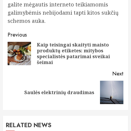
galite mėgautis interneto teikiamomis
galimybėmis nebijodami tapti kitos sukčių
schemos auka.
Post
Previous
navigation
Kaip teisingai skaityti maisto
produktų etiketes: mitybos
Pre
specialistės patarimai sveikai
pos
šeimai
Next
Next
Saulės elektrinių draudimas
post:
RELATED NEWS