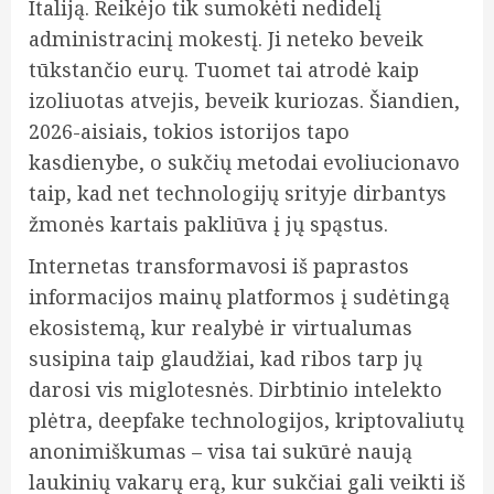
Italiją. Reikėjo tik sumokėti nedidelį
administracinį mokestį. Ji neteko beveik
tūkstančio eurų. Tuomet tai atrodė kaip
izoliuotas atvejis, beveik kuriozas. Šiandien,
2026-aisiais, tokios istorijos tapo
kasdienybe, o sukčių metodai evoliucionavo
taip, kad net technologijų srityje dirbantys
žmonės kartais pakliūva į jų spąstus.
Internetas transformavosi iš paprastos
informacijos mainų platformos į sudėtingą
ekosistemą, kur realybė ir virtualumas
susipina taip glaudžiai, kad ribos tarp jų
darosi vis miglotesnės. Dirbtinio intelekto
plėtra, deepfake technologijos, kriptovaliutų
anonimiškumas – visa tai sukūrė naują
laukinių vakarų erą, kur sukčiai gali veikti iš