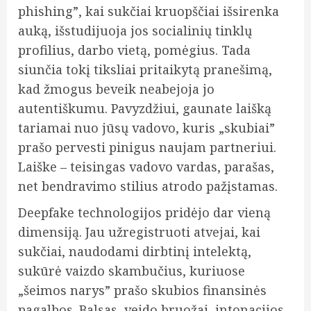
phishing”, kai sukčiai kruopščiai išsirenka
auką, išstudijuoja jos socialinių tinklų
profilius, darbo vietą, pomėgius. Tada
siunčia tokį tiksliai pritaikytą pranešimą,
kad žmogus beveik neabejoja jo
autentiškumu. Pavyzdžiui, gaunate laišką
tariamai nuo jūsų vadovo, kuris „skubiai”
prašo pervesti pinigus naujam partneriui.
Laiške – teisingas vadovo vardas, parašas,
net bendravimo stilius atrodo pažįstamas.
Deepfake technologijos pridėjo dar vieną
dimensiją. Jau užregistruoti atvejai, kai
sukčiai, naudodami dirbtinį intelektą,
sukūrė vaizdo skambučius, kuriuose
„šeimos narys” prašo skubios finansinės
pagalbos. Balsas, veido bruožai, intonacijos