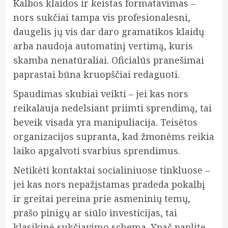
Kalbos klaidos ir keistas formatavimas –
nors sukčiai tampa vis profesionalesni,
daugelis jų vis dar daro gramatikos klaidų
arba naudoja automatinį vertimą, kuris
skamba nenatūraliai. Oficialūs pranešimai
paprastai būna kruopščiai redaguoti.
Spaudimas skubiai veikti – jei kas nors
reikalauja nedelsiant priimti sprendimą, tai
beveik visada yra manipuliacija. Teisėtos
organizacijos supranta, kad žmonėms reikia
laiko apgalvoti svarbius sprendimus.
Netikėti kontaktai socialiniuose tinkluose –
jei kas nors nepažįstamas pradeda pokalbį
ir greitai pereina prie asmeninių temų,
prašo pinigų ar siūlo investicijas, tai
klasikinė sukčiavimo schema. Ypač paplitę