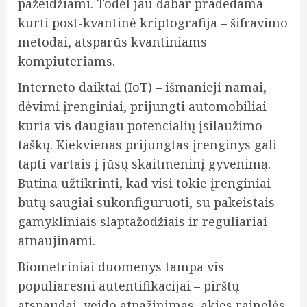
pažeidžiami. Todėl jau dabar pradedama
kurti post-kvantinė kriptografija – šifravimo
metodai, atsparūs kvantiniams
kompiuteriams.
Interneto daiktai (IoT) – išmanieji namai,
dėvimi įrenginiai, prijungti automobiliai –
kuria vis daugiau potencialių įsilaužimo
taškų. Kiekvienas prijungtas įrenginys gali
tapti vartais į jūsų skaitmeninį gyvenimą.
Būtina užtikrinti, kad visi tokie įrenginiai
būtų saugiai sukonfigūruoti, su pakeistais
gamykliniais slaptažodžiais ir reguliariai
atnaujinami.
Biometriniai duomenys tampa vis
populiaresni autentifikacijai – pirštų
atspaudai, veido atpažinimas, akies rainelės