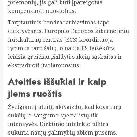
priemonių, jis gali būti įpareigotas
kompensuoti nuostolius.
Tarptautinis bendradarbiavimas tapo
efektyvesnis. Europolo Europos kibernetinių
nusikaltimų centras (EC3) koordinuoja
tyrimus tarp šalių, o nauja ES teisėkūra
leidžia greičiau įšaldyti sukčių sąskaitas ir
ekstraduoti įtariamuosius.
Ateities iššūkiai ir kaip
jiems ruoštis
Žvelgiant į ateitį, akivaizdu, kad kova tarp
sukčių ir saugumo specialistų tik
intensyvės. Dirbtinio intelekto plėtra
sukuria naujų galimybių abiem pusėms.