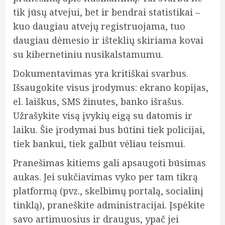
tik jūsų atvejui, bet ir bendrai statistikai –
kuo daugiau atvejų registruojama, tuo
daugiau dėmesio ir išteklių skiriama kovai
su kibernetiniu nusikalstamumu.
Dokumentavimas yra kritiškai svarbus.
Išsaugokite visus įrodymus: ekrano kopijas,
el. laiškus, SMS žinutes, banko išrašus.
Užrašykite visą įvykių eigą su datomis ir
laiku. Šie įrodymai bus būtini tiek policijai,
tiek bankui, tiek galbūt vėliau teismui.
Pranešimas kitiems gali apsaugoti būsimas
aukas. Jei sukčiavimas vyko per tam tikrą
platformą (pvz., skelbimų portalą, socialinį
tinklą), praneškite administracijai. Įspėkite
savo artimuosius ir draugus, ypač jei