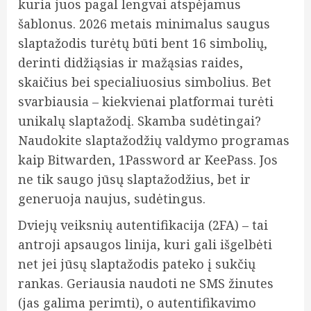
kuria juos pagal lengvai atspėjamus
šablonus. 2026 metais minimalus saugus
slaptažodis turėtų būti bent 16 simbolių,
derinti didžiąsias ir mažąsias raides,
skaičius bei specialiuosius simbolius. Bet
svarbiausia – kiekvienai platformai turėti
unikalų slaptažodį. Skamba sudėtingai?
Naudokite slaptažodžių valdymo programas
kaip Bitwarden, 1Password ar KeePass. Jos
ne tik saugo jūsų slaptažodžius, bet ir
generuoja naujus, sudėtingus.
Dviejų veiksnių autentifikacija (2FA) – tai
antroji apsaugos linija, kuri gali išgelbėti
net jei jūsų slaptažodis pateko į sukčių
rankas. Geriausia naudoti ne SMS žinutes
(jas galima perimti), o autentifikavimo