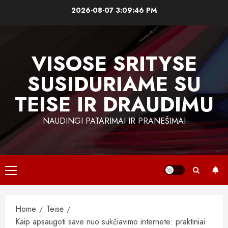
Skip
2026-08-07
3:09:47 PM
to
content
VISOSE SRITYSE
SUSIDURIAME SU
TEISE IR DRAUDIMU
NAUDINGI PATARIMAI IR PRANEŠIMAI
Primary
Menu
Home
Teisė
Kaip apsaugoti save nuo sukčiavimo internete: praktiniai