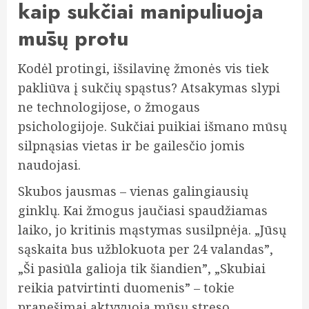
kaip sukčiai manipuliuoja
mūsų protu
Kodėl protingi, išsilavinę žmonės vis tiek
pakliūva į sukčių spąstus? Atsakymas slypi
ne technologijose, o žmogaus
psichologijoje. Sukčiai puikiai išmano mūsų
silpnąsias vietas ir be gailesčio jomis
naudojasi.
Skubos jausmas – vienas galingiausių
ginklų. Kai žmogus jaučiasi spaudžiamas
laiko, jo kritinis mąstymas susilpnėja. „Jūsų
sąskaita bus užblokuota per 24 valandas”,
„Ši pasiūla galioja tik šiandien”, „Skubiai
reikia patvirtinti duomenis” – tokie
pranešimai aktyvuoja mūsų streso