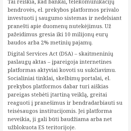
Tai reiškia, kad bankai, telekomunikacijų
bendrovės, el. prekybos platformos privalo
investuoti į saugumo sistemas ir nedelsiant
pranešti apie duomenų nutekėjimus. Už
pažeidimus gresia iki 10 milijonų eurų
baudos arba 2% metinių pajamų.
Digital Services Act (DSA) – skaitmeninių
paslaugų aktas – įpareigoja internetines
platformas aktyviai kovoti su sukčiavimu.
Socialiniai tinklai, skelbimų portalai, el.
prekybos platformos dabar turi aiškias
pareigas stebėti įtartiną veiklą, greitai
reaguoti į pranešimus ir bendradarbiauti su
teisėsaugos institucijomis. Jei platforma
neveikia, ji gali būti baudžiama arba net
užblokuota ES teritorijoje.