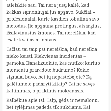
atleiskite sau. Tai nėra jūsų kaltė, kad
kažkas sąmoningai jus apgavo. Sukčiai –
profesionalai, kurie kasdien tobulina savo
metodus. Jie apgauna protingus, atsargius,
išsilavinusius žmones. Tai nereiškia, kad
esate kvailas ar naivus.
Tačiau tai taip pat nereiškia, kad nereikia
nieko keisti. Kiekvienas incidentas –
pamoka. Išanalizuokite, kas nutiko: kuriuo
momentu praradote budrumo? Kokie
signalai buvo, bet jų nepastebėjote? Ką
galėtumėte padaryti kitaip? Tai ne savęs
kaltinimas, o praktinis mokymasis.
Kalbėkite apie tai. Taip, gėda ir nemalonu,
bet tylėjimas padeda tik sukčiams. Kai