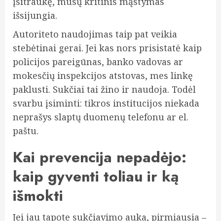
įsitraukę, mūsų kritinis mąstymas
išsijungia.
Autoriteto naudojimas taip pat veikia
stebėtinai gerai. Jei kas nors prisistatė kaip
policijos pareigūnas, banko vadovas ar
mokesčių inspekcijos atstovas, mes linkę
paklusti. Sukčiai tai žino ir naudoja. Todėl
svarbu įsiminti: tikros institucijos niekada
neprašys slaptų duomenų telefonu ar el.
paštu.
Kai prevencija nepadėjo:
kaip gyventi toliau ir ką
išmokti
Jei jau tapote sukčiavimo auka, pirmiausia –