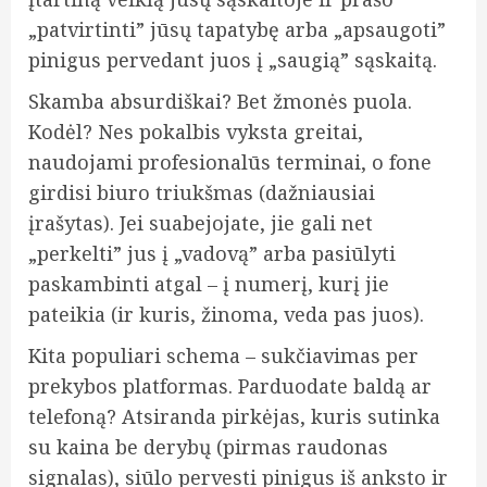
„patvirtinti” jūsų tapatybę arba „apsaugoti”
pinigus pervedant juos į „saugią” sąskaitą.
Skamba absurdiškai? Bet žmonės puola.
Kodėl? Nes pokalbis vyksta greitai,
naudojami profesionalūs terminai, o fone
girdisi biuro triukšmas (dažniausiai
įrašytas). Jei suabejojate, jie gali net
„perkelti” jus į „vadovą” arba pasiūlyti
paskambinti atgal – į numerį, kurį jie
pateikia (ir kuris, žinoma, veda pas juos).
Kita populiari schema – sukčiavimas per
prekybos platformas. Parduodate baldą ar
telefoną? Atsiranda pirkėjas, kuris sutinka
su kaina be derybų (pirmas raudonas
signalas), siūlo pervesti pinigus iš anksto ir