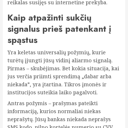
reikalas susijęs su internetine prekyba.
Kaip atpažinti sukčių
signalus prieš patenkant į
spąstus
Yra keletas universalių požymių, kurie
turėtų įjungti jūsų vidinį aliarmo signalą.
Pirmas – skubėjimas. Bet kokia situacija, kai
jus verčia priimti sprendimą „dabar arba
niekada”, yra įtartina. Tikros įmonės ir
institucijos suteikia laiko pagalvoti.
Antras požymis – prašymas pateikti
informaciją, kurios normaliai niekas
neprašytų. Jūsų bankas niekada neprašys
SMS kodo, pilno kortelės numerio su CVV