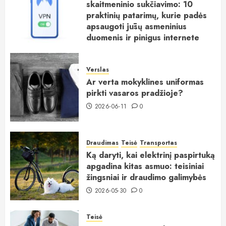
skaitmeninio sukčiavimo: 10
praktinių patarimų, kurie padės
apsaugoti jūsų asmeninius
duomenis ir pinigus internete
2026-06-15
0
Verslas
Ar verta mokyklines uniformas
pirkti vasaros pradžioje?
2026-06-11
0
Draudimas
Teisė
Transportas
Ką daryti, kai elektrinį paspirtuką
apgadina kitas asmuo: teisiniai
žingsniai ir draudimo galimybės
2026-05-30
0
Teisė