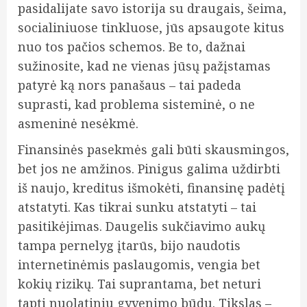
pasidalijate savo istorija su draugais, šeima,
socialiniuose tinkluose, jūs apsaugote kitus
nuo tos pačios schemos. Be to, dažnai
sužinosite, kad ne vienas jūsų pažįstamas
patyrė ką nors panašaus – tai padeda
suprasti, kad problema sisteminė, o ne
asmeninė nesėkmė.
Finansinės pasekmės gali būti skausmingos,
bet jos ne amžinos. Pinigus galima uždirbti
iš naujo, kreditus išmokėti, finansinę padėtį
atstatyti. Kas tikrai sunku atstatyti – tai
pasitikėjimas. Daugelis sukčiavimo aukų
tampa pernelyg įtarūs, bijo naudotis
internetinėmis paslaugomis, vengia bet
kokių rizikų. Tai suprantama, bet neturi
tapti nuolatiniu gyvenimo būdu. Tikslas –