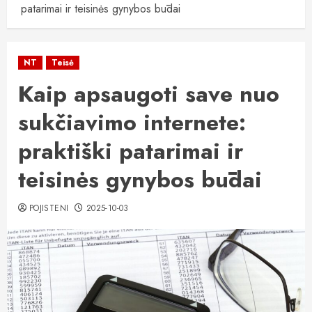
patarimai ir teisinės gynybos būdai
NT
Teisė
Kaip apsaugoti save nuo
sukčiavimo internete:
praktiški patarimai ir
teisinės gynybos būdai
POJISTENI
2025-10-03