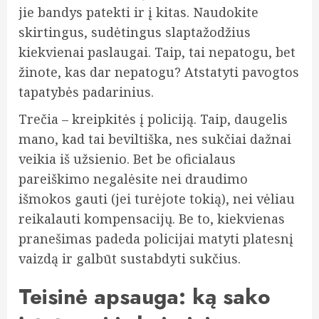
jie bandys patekti ir į kitas. Naudokite
skirtingus, sudėtingus slaptažodžius
kiekvienai paslaugai. Taip, tai nepatogu, bet
žinote, kas dar nepatogu? Atstatyti pavogtos
tapatybės padarinius.
Trečia – kreipkitės į policiją. Taip, daugelis
mano, kad tai beviltiška, nes sukčiai dažnai
veikia iš užsienio. Bet be oficialaus
pareiškimo negalėsite nei draudimo
išmokos gauti (jei turėjote tokią), nei vėliau
reikalauti kompensacijų. Be to, kiekvienas
pranešimas padeda policijai matyti platesnį
vaizdą ir galbūt sustabdyti sukčius.
Teisinė apsauga: ką sako