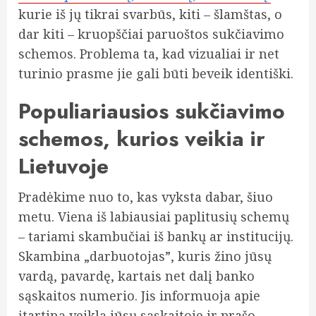
kurie iš jų tikrai svarbūs, kiti – šlamštas, o
dar kiti – kruopščiai paruoštos sukčiavimo
schemos. Problema ta, kad vizualiai ir net
turinio prasme jie gali būti beveik identiški.
Populiariausios sukčiavimo
schemos, kurios veikia ir
Lietuvoje
Pradėkime nuo to, kas vyksta dabar, šiuo
metu. Viena iš labiausiai paplitusių schemų
– tariami skambučiai iš bankų ar institucijų.
Skambina „darbuotojas”, kuris žino jūsų
vardą, pavardę, kartais net dalį banko
sąskaitos numerio. Jis informuoja apie
įtartiną veiklą jūsų sąskaitoje ir prašo