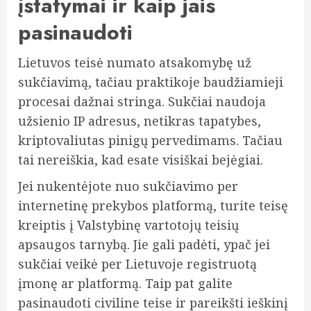
įstatymai ir kaip jais
pasinaudoti
Lietuvos teisė numato atsakomybę už
sukčiavimą, tačiau praktikoje baudžiamieji
procesai dažnai stringa. Sukčiai naudoja
užsienio IP adresus, netikras tapatybes,
kriptovaliutas pinigų pervedimams. Tačiau
tai nereiškia, kad esate visiškai bejėgiai.
Jei nukentėjote nuo sukčiavimo per
internetinę prekybos platformą, turite teisę
kreiptis į Valstybinę vartotojų teisių
apsaugos tarnybą. Jie gali padėti, ypač jei
sukčiai veikė per Lietuvoje registruotą
įmonę ar platformą. Taip pat galite
pasinaudoti civiline teise ir pareikšti ieškinį