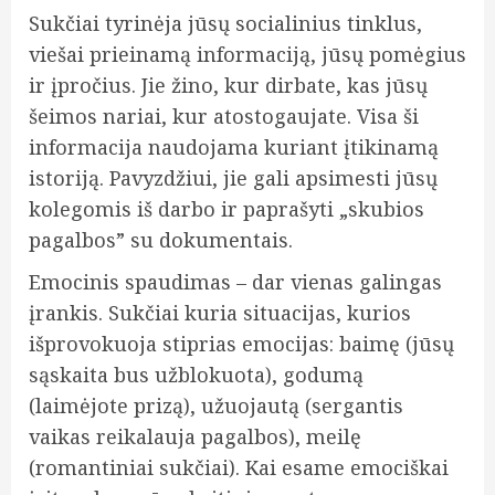
Sukčiai tyrinėja jūsų socialinius tinklus,
viešai prieinamą informaciją, jūsų pomėgius
ir įpročius. Jie žino, kur dirbate, kas jūsų
šeimos nariai, kur atostogaujate. Visa ši
informacija naudojama kuriant įtikinamą
istoriją. Pavyzdžiui, jie gali apsimesti jūsų
kolegomis iš darbo ir paprašyti „skubios
pagalbos” su dokumentais.
Emocinis spaudimas – dar vienas galingas
įrankis. Sukčiai kuria situacijas, kurios
išprovokuoja stiprias emocijas: baimę (jūsų
sąskaita bus užblokuota), godumą
(laimėjote prizą), užuojautą (sergantis
vaikas reikalauja pagalbos), meilę
(romantiniai sukčiai). Kai esame emociškai