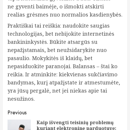
ne gyventi baimėje, o išmokti atskirti
realias grėsmes nuo normalios kasdienybės.
Praktiškai tai reiškia: naudokite saugias
technologijas, bet nebijokite internetinės
bankininkystės. Būkite atsargūs su
nepažįstamais, bet neužsidarykite nuo
pasaulio. Mokykitės iš klaidų, bet
nepasiduokite paranojai. Balansas – štai ko
reikia. Ir atminkite: kiekvienas sukčiavimo
bandymas, kurį atpažįstate ir atmestumėte,
yra jūsų pergalė, net jei niekas apie tai
nesužinos.
Post
Previous
navigation
Kaip išvengti teisinių problemų
kuriant elektroninę parduotuvę:
Pre