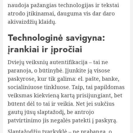
naudoja pažangias technologijas ir tekstai
atrodo įtikinamai, dauguma vis dar daro
akivaizdžių klaidų.
Technologinė savigyna:
įrankiai ir įpročiai
Dviejų veiksnių autentifikacija – tai ne
paranoja, o būtinybė. Įjunkite ją visose
paskyrose, kur tik galima: el. pašte, banke,
socialiniuose tinkluose. Taip, tai papildomas
veiksmas kiekvieną kartą prisijungiant, bet
būtent dėl to tai ir veikia. Net jei sukčius
gautų jūsų slaptažodį, be antrojo
patvirtinimo jis negalės patekti į paskyrą.
Slaptažodžių tvarkyklė – ne prabanga, o