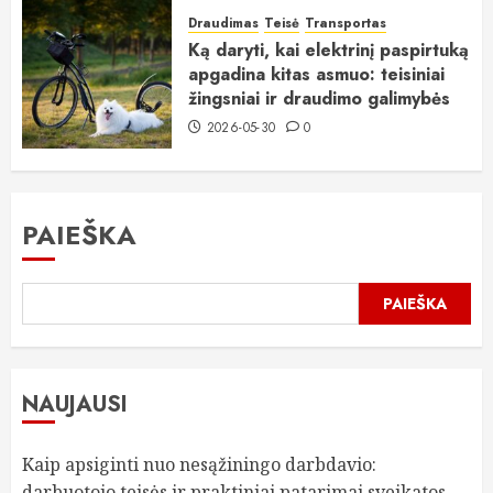
Draudimas
Teisė
Transportas
Ką daryti, kai elektrinį paspirtuką
apgadina kitas asmuo: teisiniai
žingsniai ir draudimo galimybės
2026-05-30
0
PAIEŠKA
PAIEŠKA
NAUJAUSI
Kaip apsiginti nuo nesąžiningo darbdavio:
darbuotojo teisės ir praktiniai patarimai sveikatos