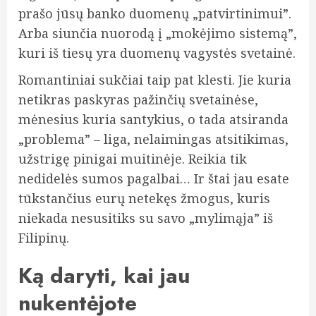
prašo jūsų banko duomenų „patvirtinimui”.
Arba siunčia nuorodą į „mokėjimo sistemą”,
kuri iš tiesų yra duomenų vagystės svetainė.
Romantiniai sukčiai taip pat klesti. Jie kuria
netikras paskyras pažinčių svetainėse,
mėnesius kuria santykius, o tada atsiranda
„problema” – liga, nelaimingas atsitikimas,
užstrigę pinigai muitinėje. Reikia tik
nedidelės sumos pagalbai… Ir štai jau esate
tūkstančius eurų netekęs žmogus, kuris
niekada nesusitiks su savo „mylimąja” iš
Filipinų.
Ką daryti, kai jau
nukentėjote