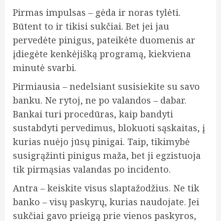
Pirmas impulsas – gėda ir noras tylėti.
Būtent to ir tikisi sukčiai. Bet jei jau
pervedėte pinigus, pateikėte duomenis ar
įdiegėte kenkėjišką programą, kiekviena
minutė svarbi.
Pirmiausia – nedelsiant susisiekite su savo
banku. Ne rytoj, ne po valandos – dabar.
Bankai turi procedūras, kaip bandyti
sustabdyti pervedimus, blokuoti sąskaitas, į
kurias nuėjo jūsų pinigai. Taip, tikimybė
susigrąžinti pinigus maža, bet ji egzistuoja
tik pirmąsias valandas po incidento.
Antra – keiskite visus slaptažodžius. Ne tik
banko – visų paskyrų, kurias naudojate. Jei
sukčiai gavo prieigą prie vienos paskyros,