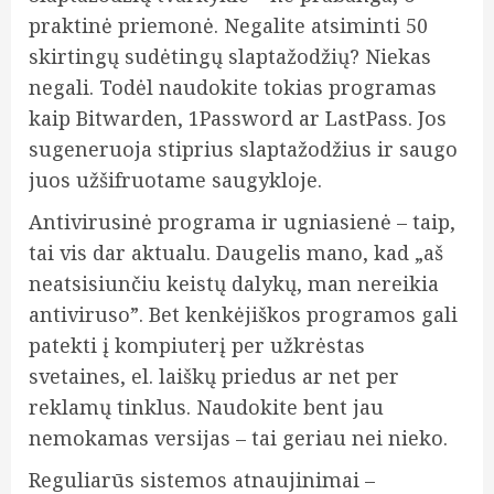
praktinė priemonė. Negalite atsiminti 50
skirtingų sudėtingų slaptažodžių? Niekas
negali. Todėl naudokite tokias programas
kaip Bitwarden, 1Password ar LastPass. Jos
sugeneruoja stiprius slaptažodžius ir saugo
juos užšifruotame saugykloje.
Antivirusinė programa ir ugniasienė – taip,
tai vis dar aktualu. Daugelis mano, kad „aš
neatsisiunčiu keistų dalykų, man nereikia
antiviruso”. Bet kenkėjiškos programos gali
patekti į kompiuterį per užkrėstas
svetaines, el. laiškų priedus ar net per
reklamų tinklus. Naudokite bent jau
nemokamas versijas – tai geriau nei nieko.
Reguliarūs sistemos atnaujinimai –