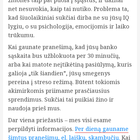
žmonės taip pat puola į spąstus, ir dažnai
net nesuvokia, kaip tai nutiko. Problema ta,
kad šiuolaikiniai sukčiai dirba ne su jūsų IQ
lygiu, o su psichologija, emocijomis ir laiko
trūkumu.
Kai gaunate pranešimą, kad jūsų banko
sąskaita bus užblokuota per 30 minučių,
arba kai matote neįtikėtiną pasiūlymą, kuris
galioja „tik šiandien”, jūsų smegenys
pereina į streso režimą. Būtent tokiomis
akimirkomis priimame prasčiausius
sprendimus. Sukčiai tai puikiai žino ir
naudoja prieš mus.
Dar viena priežastis – mes visi esame
perpildyti informacijos.
Per dieną gauname
šimtus pranešimų, el. laiškų, skambučių.
Kai