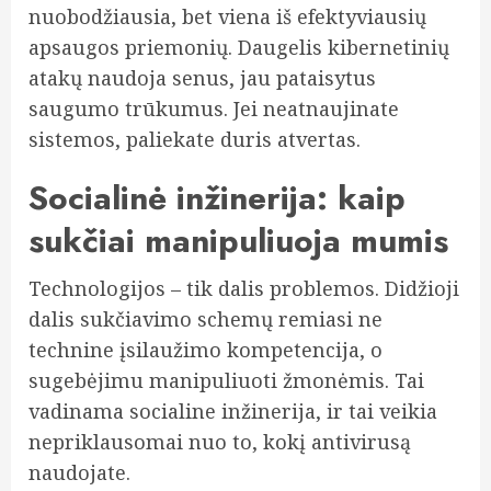
nuobodžiausia, bet viena iš efektyviausių
apsaugos priemonių. Daugelis kibernetinių
atakų naudoja senus, jau pataisytus
saugumo trūkumus. Jei neatnaujinate
sistemos, paliekate duris atvertas.
Socialinė inžinerija: kaip
sukčiai manipuliuoja mumis
Technologijos – tik dalis problemos. Didžioji
dalis sukčiavimo schemų remiasi ne
technine įsilaužimo kompetencija, o
sugebėjimu manipuliuoti žmonėmis. Tai
vadinama socialine inžinerija, ir tai veikia
nepriklausomai nuo to, kokį antivirusą
naudojate.