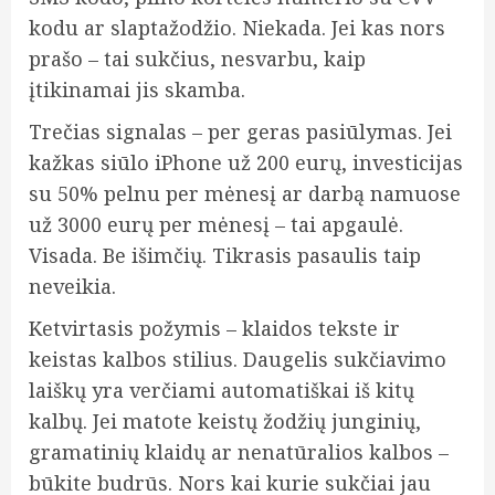
kodu ar slaptažodžio. Niekada. Jei kas nors
prašo – tai sukčius, nesvarbu, kaip
įtikinamai jis skamba.
Trečias signalas – per geras pasiūlymas. Jei
kažkas siūlo iPhone už 200 eurų, investicijas
su 50% pelnu per mėnesį ar darbą namuose
už 3000 eurų per mėnesį – tai apgaulė.
Visada. Be išimčių. Tikrasis pasaulis taip
neveikia.
Ketvirtasis požymis – klaidos tekste ir
keistas kalbos stilius. Daugelis sukčiavimo
laiškų yra verčiami automatiškai iš kitų
kalbų. Jei matote keistų žodžių junginių,
gramatinių klaidų ar nenatūralios kalbos –
būkite budrūs. Nors kai kurie sukčiai jau