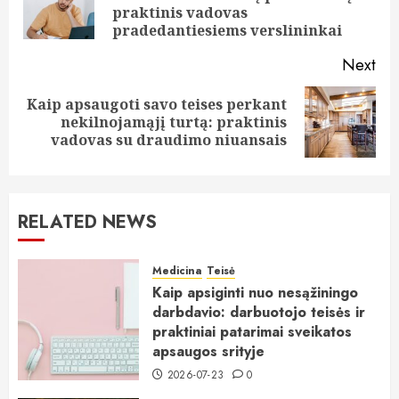
praktinis vadovas
pos
pradedantiesiems verslininkai
Next
Kaip apsaugoti savo teises perkant
Next
nekilnojamąjį turtą: praktinis
post:
vadovas su draudimo niuansais
RELATED NEWS
Medicina
Teisė
Kaip apsiginti nuo nesąžiningo
darbdavio: darbuotojo teisės ir
praktiniai patarimai sveikatos
apsaugos srityje
2026-07-23
0