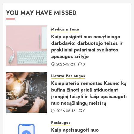
YOU MAY HAVE MISSED
Medicina
Teisė
Kaip apsiginti nuo nesąžiningo
darbdavio: darbuotojo teisės ir
praktiniai patarimai sveikatos
apsaugos srityje
2026-07-23
0
Lietuva
Paslaugos
Kompiuterio remontas Kaune: ką
būtina žinoti prieš atiduodant
įrenginį taisyti ir kaip apsisaugoti
nuo nesąžiningų meistrų
2026-06-16
0
Paslaugos
Kaip apsisaugoti nuo