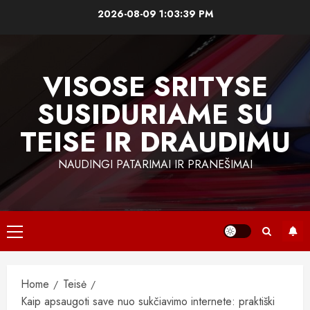
Skip
2026-08-09
1:03:40 PM
to
content
VISOSE SRITYSE
SUSIDURIAME SU
TEISE IR DRAUDIMU
NAUDINGI PATARIMAI IR PRANEŠIMAI
Primary
Menu
Home
Teisė
Kaip apsaugoti save nuo sukčiavimo internete: praktiški