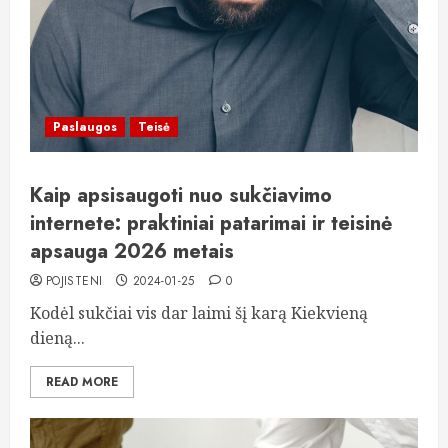
Paslaugos
Teisė
Kaip apsisaugoti nuo sukčiavimo
internete: praktiniai patarimai ir teisinė
apsauga 2026 metais
POJISTENI
2024-01-25
0
Kodėl sukčiai vis dar laimi šį karą Kiekvieną
dieną...
READ MORE