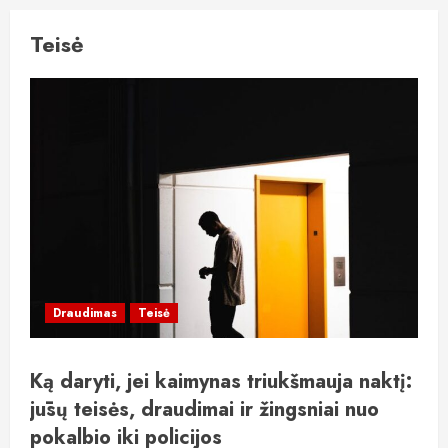
Teisė
Draudimas
Teisė
Ką daryti, jei kaimynas triukšmauja naktį:
jūsų teisės, draudimai ir žingsniai nuo
pokalbio iki policijos