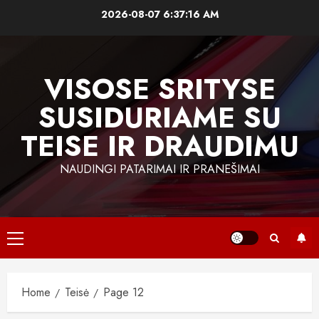
Skip
2026-08-07
6:37:17 AM
to
content
VISOSE SRITYSE
SUSIDURIAME SU
TEISE IR DRAUDIMU
NAUDINGI PATARIMAI IR PRANEŠIMAI
Primary
Menu
Home
Teisė
Page 12