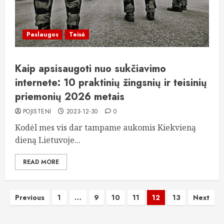
Paslaugos
Teisė
Kaip apsisaugoti nuo sukčiavimo
internete: 10 praktinių žingsnių ir teisinių
priemonių 2026 metais
POJISTENI
2023-12-30
0
Kodėl mes vis dar tampame aukomis Kiekvieną
dieną Lietuvoje...
READ MORE
Įrašų
Previous
1
…
9
10
11
12
13
Next
puslapiavimas