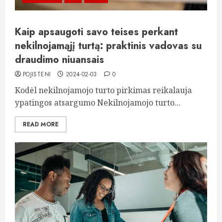
Kaip apsaugoti savo teises perkant
nekilnojamąjį turtą: praktinis vadovas su
draudimo niuansais
POJISTENI
2024-02-03
0
Kodėl nekilnojamojo turto pirkimas reikalauja
ypatingos atsargumo Nekilnojamojo turto...
READ MORE