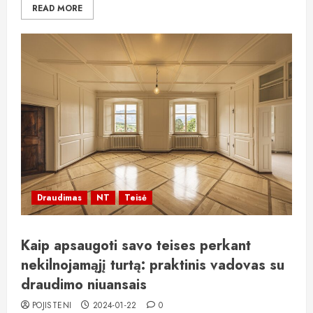
READ MORE
Draudimas
NT
Teisė
Kaip apsaugoti savo teises perkant
nekilnojamąjį turtą: praktinis vadovas su
draudimo niuansais
POJISTENI
2024-01-22
0