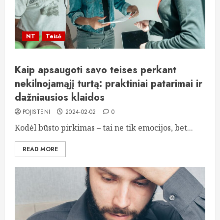
NT
Teisė
Kaip apsaugoti savo teises perkant
nekilnojamąjį turtą: praktiniai patarimai ir
dažniausios klaidos
POJISTENI
2024-02-02
0
Kodėl būsto pirkimas – tai ne tik emocijos, bet...
READ MORE