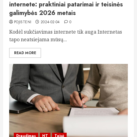
internete: praktiniai patarimai ir teisinės
galimybės 2026 metais
POJISTENI
2024-02-04
0
Kodėl sukčiavimas internete tik auga Internetas
tapo neatsiejama mūsų...
READ MORE
Draudimas
NT
Teisė