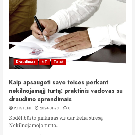
Draudimas
NT
Teisė
Kaip apsaugoti savo teises perkant
nekilnojamąjį turtą: praktinis vadovas su
draudimo sprendimais
POJISTENI
2024-01-23
0
Kodėl būsto pirkimas vis dar kelia stresą
Nekilnojamojo turto...