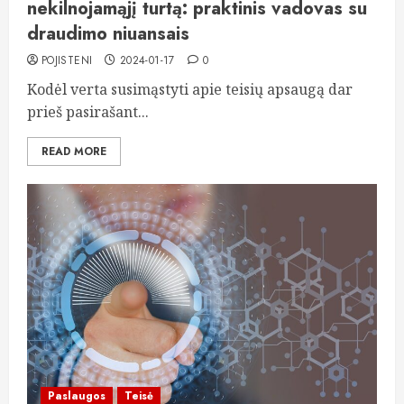
nekilnojamąjį turtą: praktinis vadovas su
draudimo niuansais
POJISTENI
2024-01-17
0
Kodėl verta susimąstyti apie teisių apsaugą dar
prieš pasirašant...
READ MORE
Paslaugos
Teisė