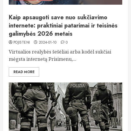
Kaip apsaugoti save nuo sukčiavimo
internete: praktiniai patarimai ir teisinės
galimybės 2026 metais
POJISTENI
2024-01-10
0
Virtualios realybės šešėliai arba kodėl sukčiai
mėgsta internetą Prisimenu,...
READ MORE