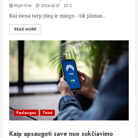
POJISTENI
2024-02-07
0
Kai siena tarp jūsų ir miego – tik plonas...
READ MORE
Paslaugos
Teisė
Kaip apsaugoti save nuo sukčiavimo