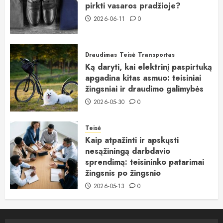
pirkti vasaros pradžioje?
2026-06-11
0
Draudimas
Teisė
Transportas
Ką daryti, kai elektrinį paspirtuką
apgadina kitas asmuo: teisiniai
žingsniai ir draudimo galimybės
2026-05-30
0
Teisė
Kaip atpažinti ir apskųsti
nesąžiningą darbdavio
sprendimą: teisininko patarimai
žingsnis po žingsnio
2026-05-13
0