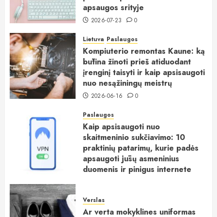
apsaugos srityje
2026-07-23
0
Lietuva
Paslaugos
Kompiuterio remontas Kaune: ką
būtina žinoti prieš atiduodant
įrenginį taisyti ir kaip apsisaugoti
nuo nesąžiningų meistrų
2026-06-16
0
Paslaugos
Kaip apsisaugoti nuo
skaitmeninio sukčiavimo: 10
praktinių patarimų, kurie padės
apsaugoti jūsų asmeninius
duomenis ir pinigus internete
2026-06-15
0
Verslas
Ar verta mokyklines uniformas