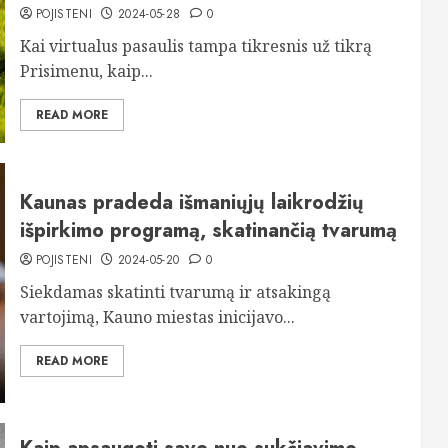
POJISTENI
2024-05-28
0
Kai virtualus pasaulis tampa tikresnis už tikrą
Prisimenu, kaip...
READ MORE
Kaunas pradeda išmaniųjų laikrodžių
išpirkimo programą, skatinančią tvarumą
POJISTENI
2024-05-20
0
Siekdamas skatinti tvarumą ir atsakingą
vartojimą, Kauno miestas inicijavo...
READ MORE