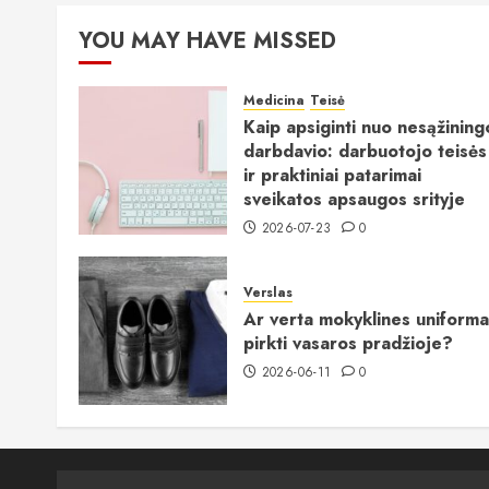
puslapiavimas
YOU MAY HAVE MISSED
Medicina
Teisė
Kaip apsiginti nuo nesąžining
darbdavio: darbuotojo teisės
ir praktiniai patarimai
sveikatos apsaugos srityje
2026-07-23
0
Verslas
Ar verta mokyklines uniforma
pirkti vasaros pradžioje?
2026-06-11
0