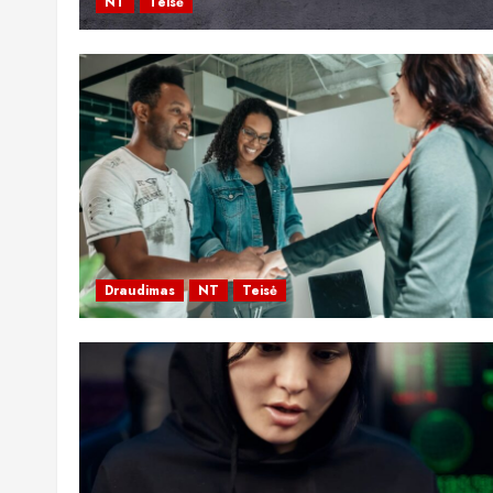
NT
Teisė
Draudimas
NT
Teisė