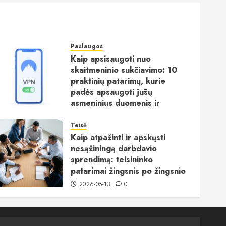
Paslaugos
Kaip apsisaugoti nuo
skaitmeninio sukčiavimo: 10
praktinių patarimų, kurie
padės apsaugoti jūsų
asmeninius duomenis ir
pinigus internete
Teisė
2026-06-15
0
Kaip atpažinti ir apskųsti
nesąžiningą darbdavio
sprendimą: teisininko
patarimai žingsnis po žingsnio
2026-05-13
0