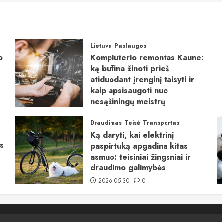
Lietuva
Paslaugos
o
Kompiuterio remontas Kaune:
ką būtina žinoti prieš
atiduodant įrenginį taisyti ir
kaip apsisaugoti nuo
nesąžiningų meistrų
2026-06-16
0
Draudimas
Teisė
Transportas
Ką daryti, kai elektrinį
s
paspirtuką apgadina kitas
asmuo: teisiniai žingsniai ir
draudimo galimybės
2026-05-30
0