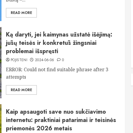
READ MORE
Ką daryti, jei kaimynas užstatė išėjimą:
jūsų teisės ir konkretūs žingsniai
problemai išspręsti
POJISTENI
2024-06-06
0
ERROR: Could not find suitable phrase after 3
attempts
READ MORE
Kaip apsaugoti save nuo sukčiavimo
internetu: praktiniai patarimai ir teisinės
priemonės 2026 metais