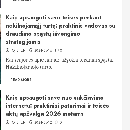
Kaip apsaugoti savo teises perkant
nekilnojamąjį turtą: praktinis vadovas su
draudimo spąstų išvengimo
strategijomis
POJISTENI
2024-05-16
0
Kai svajones apie namus užgožia teisiniai spąstai
Nekilnojamojo turto...
READ MORE
Kaip apsaugoti save nuo sukčiavimo
internetu: praktiniai patarimai ir teisės
aktų apžvalga 2026 metams
POJISTENI
2024-05-12
0