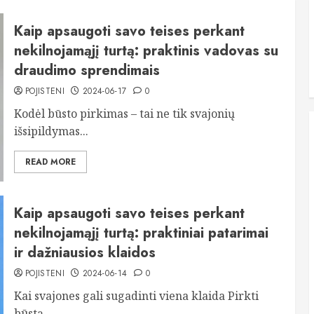
Kaip apsaugoti savo teises perkant
nekilnojamąjį turtą: praktinis vadovas su
draudimo sprendimais
POJISTENI
2024-06-17
0
Kodėl būsto pirkimas – tai ne tik svajonių
išsipildymas...
READ MORE
Kaip apsaugoti savo teises perkant
nekilnojamąjį turtą: praktiniai patarimai
ir dažniausios klaidos
POJISTENI
2024-06-14
0
Kai svajones gali sugadinti viena klaida Pirkti
būstą –...