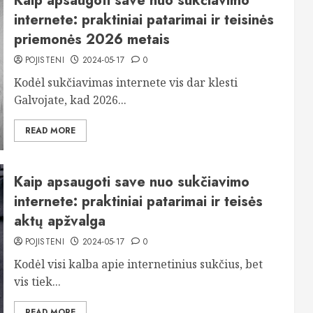
Kaip apsaugoti save nuo sukčiavimo
internete: praktiniai patarimai ir teisinės
priemonės 2026 metais
POJISTENI
2024-05-17
0
Kodėl sukčiavimas internete vis dar klesti
Galvojate, kad 2026...
READ MORE
Kaip apsaugoti save nuo sukčiavimo
internete: praktiniai patarimai ir teisės
aktų apžvalga
POJISTENI
2024-05-17
0
Kodėl visi kalba apie internetinius sukčius, bet
vis tiek...
READ MORE