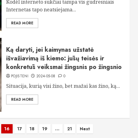
Kodėl interneto sukčiai tampa vis gudresniais
Internetas tapo neatsiejama...
READ MORE
Ką daryti, jei kaimynas užstatė
išvažiavimą iš kiemo: jūsų teisės ir
konkretūs veiksmai žingsnis po žingsnio
POJISTENI
2024-05-08
0
Situacija, kurią visi žino, bet mažai kas žino, ką...
READ MORE
16
17
18
19
…
21
Next