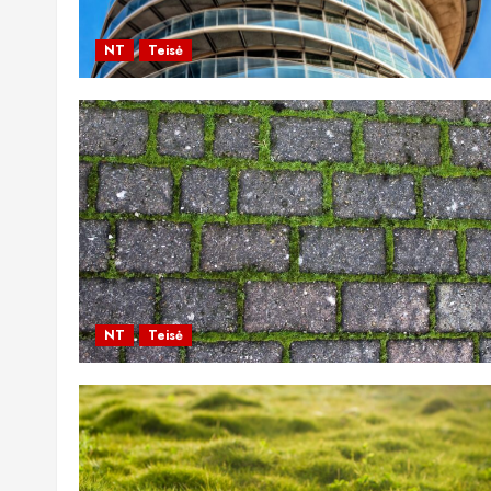
NT
Teisė
NT
Teisė