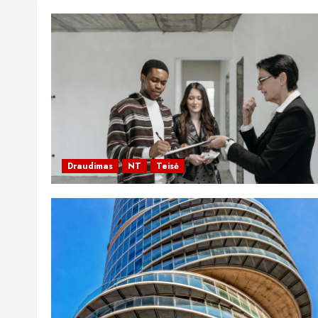
Draudimas
NT
Teisė